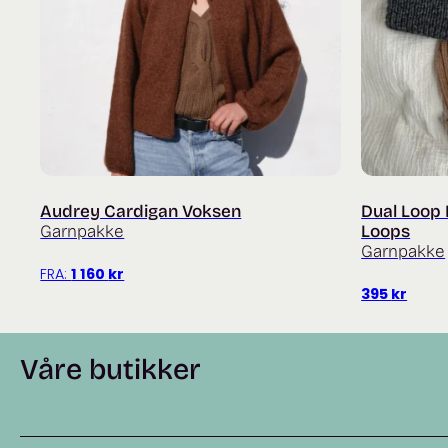
Audrey Cardigan Voksen
Dual Loop 
Garnpakke
Loops
Garnpakke
FRA:
1 160
kr
395
kr
Våre butikker