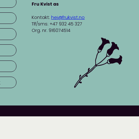
Fru Kvist as
Kontakt:
hei@frukvist.no
Tlf/sms: +47 932 45 327
Org. nr. 916074514
r