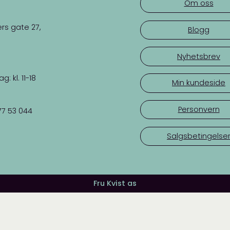
Om oss
rs gate 27,
Blogg
Nyhetsbrev
 kl. 11-18
Min kundeside
Personvern
77 53 044
Salgsbetingelse
Fru Kvist as