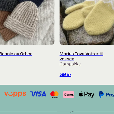
Beanie av Other
Marius Tova Votter til
voksen
Garnpakke
266
kr