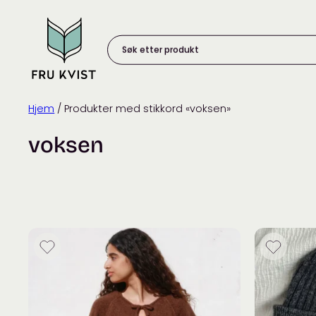
Skip
to
content
Søk
etter
produkt:
Hjem
/ Produkter med stikkord «voksen»
voksen