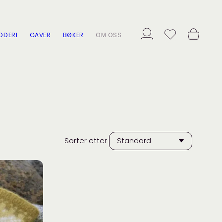
ODERI
GAVER
BØKER
OM OSS
Sorter etter