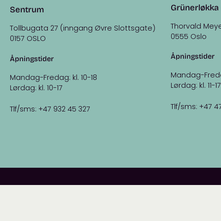
Grünerløkka
Sentrum
Thorvald Meye
Tollbugata 27 (inngang Øvre Slottsgate)
0555 Oslo
0157 OSLO
Åpningstider
Åpningstider
Mandag-Fredag:
Mandag-Fredag: kl. 10-18
Lørdag: kl. 11-17
Lørdag: kl. 10-17
Tlf/sms: +47 4
Tlf/sms: +47 932 45 327