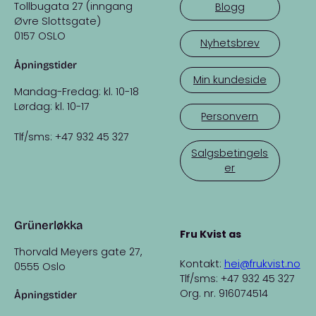
Tollbugata 27 (inngang
Blogg
Øvre Slottsgate)
0157 OSLO
Nyhetsbrev
Åpningstider
Min kundeside
Mandag-Fredag: kl. 10-18
Lørdag: kl. 10-17
Personvern
Tlf/sms: +47 932 45 327
Salgsbetingels
er
Grünerløkka
Fru Kvist as
Thorvald Meyers gate 27,
Kontakt:
hei@frukvist.no
0555 Oslo
Tlf/sms: +47 932 45 327
Org. nr. 916074514
Åpningstider