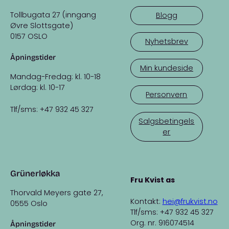
Tollbugata 27 (inngang
Blogg
Øvre Slottsgate)
0157 OSLO
Nyhetsbrev
Åpningstider
Min kundeside
Mandag-Fredag: kl. 10-18
Lørdag: kl. 10-17
Personvern
Tlf/sms: +47 932 45 327
Salgsbetingels
er
Grünerløkka
Fru Kvist as
Thorvald Meyers gate 27,
Kontakt:
hei@frukvist.no
0555 Oslo
Tlf/sms: +47 932 45 327
Org. nr. 916074514
Åpningstider