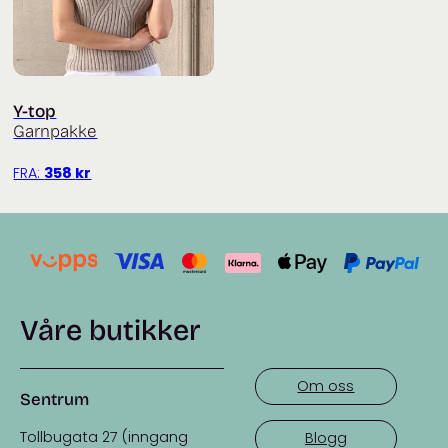
Y-top
Garnpakke
FRA:
358
kr
Våre butikker
Om oss
Sentrum
Tollbugata 27 (inngang
Blogg