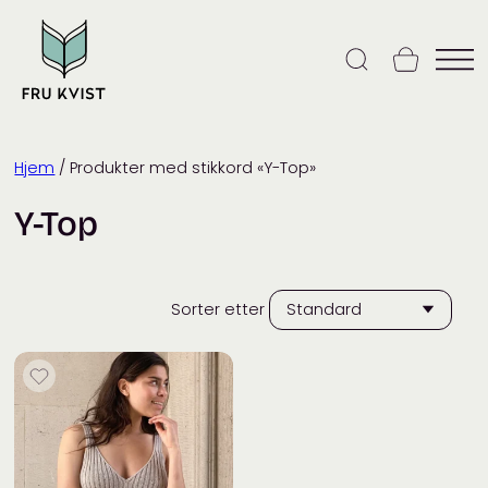
Skip
to
content
Hjem
/ Produkter med stikkord «Y-Top»
Y-Top
Sorter etter