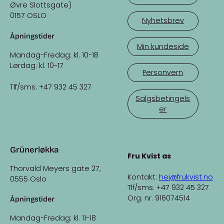
Øvre Slottsgate)
0157 OSLO
Nyhetsbrev
Åpningstider
Min kundeside
Mandag-Fredag: kl. 10-18
Lørdag: kl. 10-17
Personvern
Tlf/sms: +47 932 45 327
Salgsbetingels
er
Grünerløkka
Fru Kvist as
Thorvald Meyers gate 27,
Kontakt:
hei@frukvist.no
0555 Oslo
Tlf/sms: +47 932 45 327
Org. nr. 916074514
Åpningstider
Mandag-Fredag: kl. 11-18