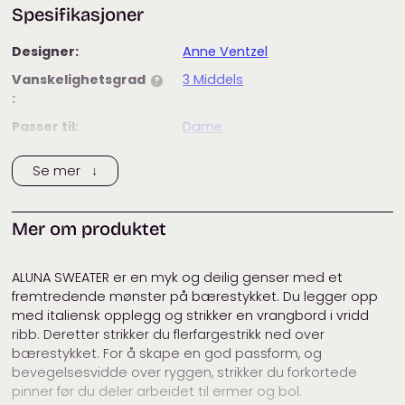
Spesifikasjoner
Designer:
Anne Ventzel
Vanskelighetsgrad
3 Middels
?
:
Passer til:
Dame
Merke:
Anne Ventzel
Se mer ↓
Tags:
anne ventzel
,
garnpakke
,
isager
boucle
,
isager garn
,
isager silk
mohair
Mer om produktet
Kategorier:
Anne Ventzel
,
Dame
,
Gensere
ALUNA SWEATER er en myk og deilig genser med et
fremtredende mønster på bærestykket. Du legger opp
med italiensk opplegg og strikker en vrangbord i vridd
ribb. Deretter strikker du flerfargestrikk ned over
bærestykket. For å skape en god passform, og
bevegelsesvidde over ryggen, strikker du forkortede
pinner før du deler arbeidet til ermer og bol.