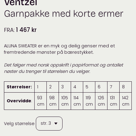
Ventzel
Garnpakke med korte ermer
FRA:
1 467
kr
ALUNA SWEATER er en myk og deilig genser med et
fremtredende mønster på bærestykket.
Det følger med norsk oppskrift i papirformat og antallet
nøster du trenger til størrelsen du velger.
Størrelser:
1
2
3
4
5
6
7
8
93
98
105
114
119
126
131
142
Overvidde
:
cm
cm
cm
cm
cm
cm
cm
cm
Velg størrelse