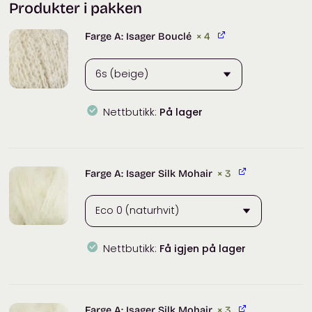
Produkter i pakken
Farge A: Isager Bouclé
× 4
Nettbutikk:
På lager
Isager
Bouclé
antall
Farge A: Isager Silk Mohair
× 3
Nettbutikk:
Få igjen på lager
Isager
Silk
Mohair
Farge A: Isager Silk Mohair
× 3