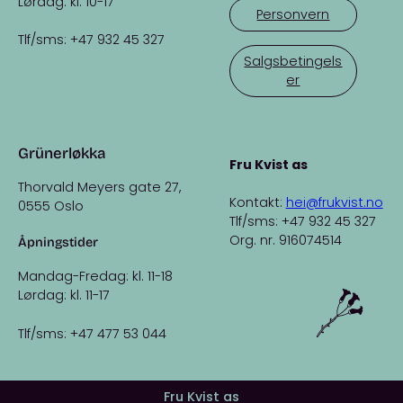
Lørdag: kl. 10-17
Personvern
Tlf/sms: +47 932 45 327
Salgsbetingels
er
Grünerløkka
Fru Kvist as
Thorvald Meyers gate 27,
Kontakt:
hei@frukvist.no
0555 Oslo
Tlf/sms: +47 932 45 327
Org. nr. 916074514
Åpningstider
Mandag-Fredag: kl. 11-18
Lørdag: kl. 11-17
Tlf/sms: +47 477 53 044
Fru Kvist as