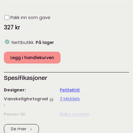
Innpakning
Pakk inn som gave
327
kr
Nettbutikk:
På lager
Legg i handlekurven
Spesifikasjoner
Designer:
PetiteKnit
Vanskelighetsgrad
3 Middels
?
:
Passer til:
Baby og barn
Merke:
PetiteKnit
Se mer ↓
Tags:
baby
,
garnpakke
,
heldress
,