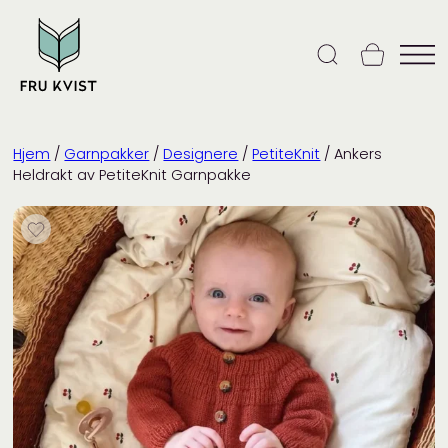
Skip
to
content
Hjem
/
Garnpakker
/
Designere
/
PetiteKnit
/ Ankers
Heldrakt av PetiteKnit Garnpakke