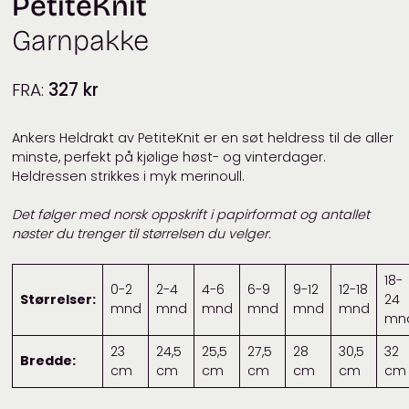
PetiteKnit
Garnpakke
FRA:
327
kr
Ankers Heldrakt av PetiteKnit er en søt heldress til de aller
minste, perfekt på kjølige høst- og vinterdager.
Heldressen strikkes i myk merinoull.
Det følger med norsk oppskrift i papirformat og antallet
nøster du trenger til størrelsen du velger.
18-
0-2
2-4
4-6
6-9
9-12
12-18
Størrelser:
24
mnd
mnd
mnd
mnd
mnd
mnd
mn
23
24,5
25,5
27,5
28
30,5
32
Bredde:
cm
cm
cm
cm
cm
cm
cm