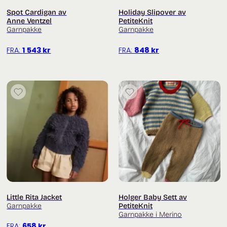
Spot Cardigan av
Holiday Slipover av
Trenger du hjelp med oppskriften? Titt innom
Anne Ventzel
PetiteKnit
facebookgruppa
Fru Kvist – strikkegruppe for
Garnpakke
Garnpakke
strikkehjelp og inspirasjon
.
FRA:
1 543
kr
FRA:
848
kr
Du finner flere garnpakker fra PetiteKnit
her
.
Little Rita Jacket
Holger Baby Sett av
Garnpakke
PetiteKnit
Garnpakke i Merino
FRA:
658
kr