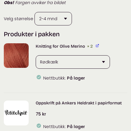
Obs!
Fargen avviker fra bildet
Velg størrelse
Produkter i pakken
Knitting for Olive Merino
× 2
Nettbutikk:
På lager
Knitting
for
Olive
Oppskrift på Ankers Heldrakt i papirformat
Merino
antall
75
kr
Nettbutikk:
På lager