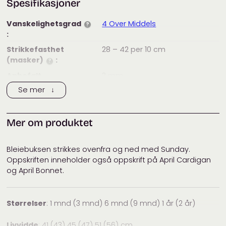
Spesifikasjoner
Vanskelighetsgrad
4 Over Middels
?
:
Strikkefasthet
28 – 42
per 10 cm
(masker)
:
?
Anbefalt
3
mm
pinnestørrelse:
Se mer ↓
Vaskeanvisning:
Passer til:
Baby og barn
Mer om produktet
Merke:
Sandnes Garn
Tags:
baby
,
bleiebukse
,
garnpakke
,
Bleiebuksen strikkes ovenfra og ned med Sunday.
Sandnes Garn
,
Sunday
Oppskriften inneholder også oppskrift på April Cardigan
og April Bonnet.
Kategorier:
Baby og barn
,
Babysett
,
Bukser
og heldresser
,
Garnpakker
,
Sandnes Garn
Størrelser
: 1 mnd (3 mnd) 6 mnd (9 mnd) 1 år (2 år)
Livvidde
: 41 (43) 45 (47) 51 (56) cm