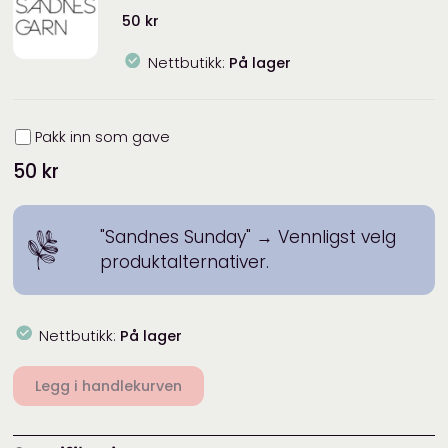
50
kr
Nettbutikk:
På lager
Innpakning
Pakk inn som gave
50
kr
"Sandnes Sunday"
→
Vennligst velg
produktalternativer.
Nettbutikk:
På lager
Legg i handlekurven