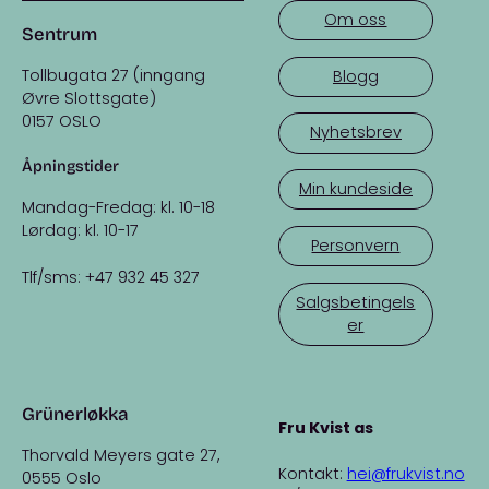
Om oss
Sentrum
Tollbugata 27 (inngang
Blogg
Øvre Slottsgate)
0157 OSLO
Nyhetsbrev
Åpningstider
Min kundeside
Mandag-Fredag: kl. 10-18
Lørdag: kl. 10-17
Personvern
Tlf/sms: +47 932 45 327
Salgsbetingels
er
Grünerløkka
Fru Kvist as
Thorvald Meyers gate 27,
Kontakt:
hei@frukvist.no
0555 Oslo