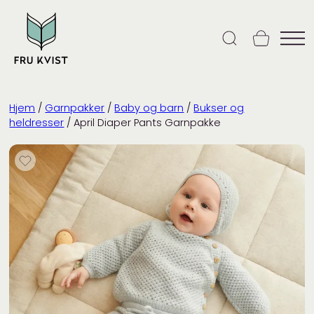
Skip
to
content
Hjem
/
Garnpakker
/
Baby og barn
/
Bukser og
heldresser
/ April Diaper Pants Garnpakke