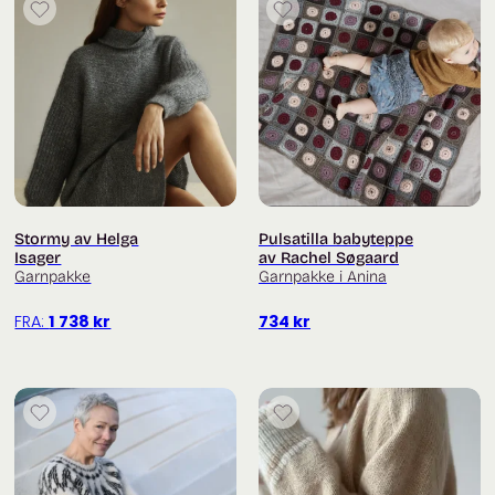
Stormy av Helga
Pulsatilla babyteppe
Isager
av Rachel Søgaard
Garnpakke
Garnpakke i Anina
FRA:
1 738
kr
734
kr