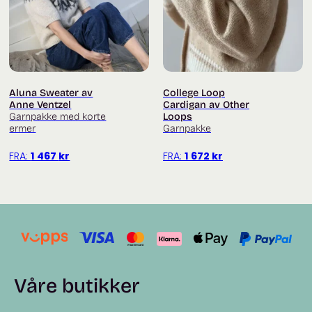
Aluna Sweater av
College Loop
Anne Ventzel
Cardigan av Other
Garnpakke med korte
Loops
ermer
Garnpakke
FRA:
1 467
kr
FRA:
1 672
kr
Våre butikker