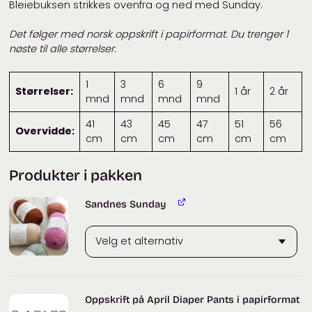
Bleiebuksen strikkes ovenfra og ned med Sunday.
Det følger med norsk oppskrift i papirformat. Du trenger 1
nøste til alle størrelser.
1
3
6
9
Størrelser:
1 år
2 år
mnd
mnd
mnd
mnd
41
43
45
47
51
56
Overvidde:
cm
cm
cm
cm
cm
cm
Produkter i pakken
Sandnes Sunday
Oppskrift på April Diaper Pants i papirformat