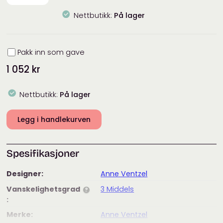
Nettbutikk:
På lager
Innpakning
Pakk inn som gave
1 052
kr
Nettbutikk:
På lager
Legg i handlekurven
Spesifikasjoner
Designer:
Anne Ventzel
Vanskelighetsgrad
3 Middels
?
:
Merke:
Anne Ventzel