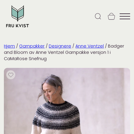
Skip
to
content
Hjem
/
Garnpakker
/
Designere
/
Anne Ventzel
/ Badger
and Bloom av Anne Ventzel Garnpakke versjon 1 i
CaMaRose Snefnug