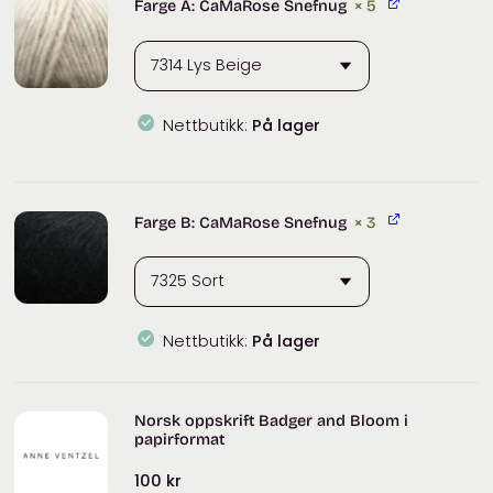
Farge A: CaMaRose Snefnug
× 5
Nettbutikk:
På lager
CaMaRose
Snefnug
antall
Farge B: CaMaRose Snefnug
× 3
Nettbutikk:
På lager
Norsk oppskrift Badger and Bloom i
papirformat
100
kr