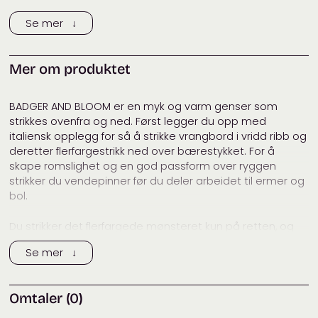
Kategorier:
Anne Ventzel
,
Gensere
Se mer ↓
Mer om produktet
BADGER AND BLOOM er en myk og varm genser som
strikkes ovenfra og ned. Først legger du opp med
italiensk opplegg for så å strikke vrangbord i vridd ribb og
deretter flerfargestrikk ned over bærestykket. For å
skape romslighet og en god passform over ryggen
strikker du vendepinner før du deler arbeidet til ermer og
bol.
Du strikker det flerfargede mønsteret kun på retten, og
derfor kan denne genser være et godt sted å begynne
Se mer ↓
hvis du ikke har den store erfaringen med flerfargestrikk.
Hvis du ønsker en lavere vanskelighetsgraden kan du
Omtaler (0)
erstatte italienske opplegg med vanlig opplegg. Vær
uansett oppmerksom på at den ikke blir for stram. På