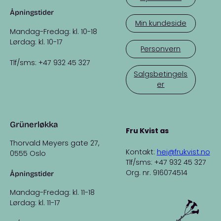
Åpningstider
Min kundeside
Mandag-Fredag: kl. 10-18
Lørdag: kl. 10-17
Personvern
Tlf/sms: +47 932 45 327
Salgsbetingels
er
Grünerløkka
Fru Kvist as
Thorvald Meyers gate 27,
Kontakt:
hei@frukvist.no
0555 Oslo
Tlf/sms: +47 932 45 327
Org. nr. 916074514
Åpningstider
Mandag-Fredag: kl. 11-18
Lørdag: kl. 11-17