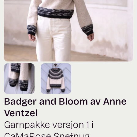
Badger and Bloom av Anne
Ventzel
Garnpakke versjon 1 i
CaMaRose Snefnug