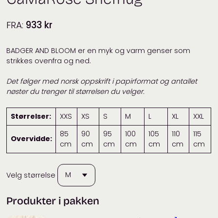
FRA:
933
kr
BADGER AND BLOOM er en myk og varm genser som
strikkes ovenfra og ned.
Det følger med norsk oppskrift i papirformat og antallet
nøster du trenger til størrelsen du velger.
Størrelser:
XXS
XS
S
M
L
XL
XXL
85
90
95
100
105
110
115
Overvidde:
cm
cm
cm
cm
cm
cm
cm
Velg størrelse
Produkter i pakken