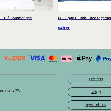
e – Blå Sommefugle
Fru Zippe Clutch – bee togethe
549
kr
Om oss
rs gate 27,
Blogg
Nyhetsbrev