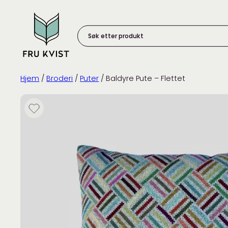
Skip
to
content
Søk
etter
produkt:
Hjem
/
Broderi
/
Puter
/ Baldyre Pute – Flettet