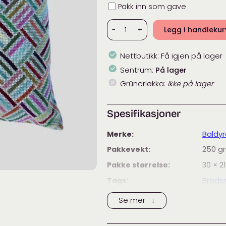
Innpakning
Pakk inn som gave
Baldyre
-
+
Legg i handleku
Pute
-
Nettbutikk:
Få igjen på lager
Flettet
antall
Sentrum:
På lager
Grünerløkka:
Ikke på lager
Spesifikasjoner
Merke:
Baldyr
Pakkevekt:
250
g
Pakke størrelse:
30 × 21
Tags:
Broder
Kategorier:
Broder
Se mer ↓