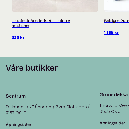
Ukrainsk Broderisett – Juletre
Baldyre Put
med snø
1 159
kr
329
kr
Våre butikker
Grünerløkka
Sentrum
Thorvald Meye
Tollbugata 27 (inngang Øvre Slottsgate)
0555 Oslo
0157 OSLO
Åpningstider
Åpningstider