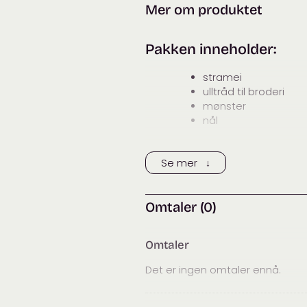
Mer om produktet
Pakken inneholder:
stramei
ulltråd til broderi
mønster
nål
Se mer ↓
Omtaler (0)
Omtaler
Det er ingen omtaler ennå.