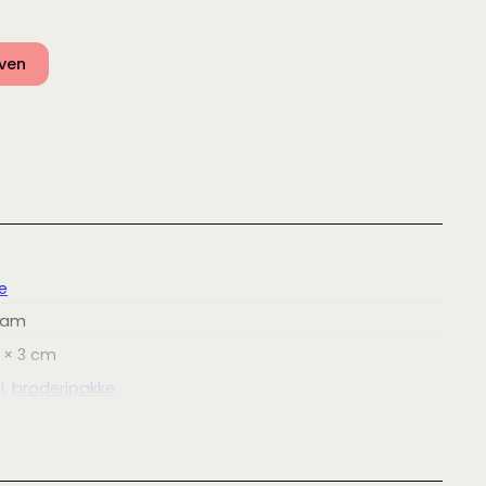
rven
e
ram
 × 3
cm
i
,
broderipakke
i
,
Puter