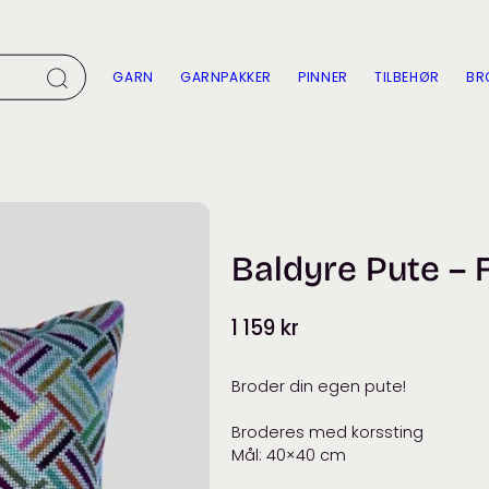
GARN
GARNPAKKER
PINNER
TILBEHØR
BR
Baldyre Pute – F
1 159
kr
Broder din egen pute!
Broderes med korssting
Mål: 40×40 cm