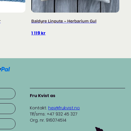
r
Baldyre Linpute – Herbarium Gul
1 119
kr
Fru Kvist as
Kontakt:
hei@frukvist.no
Tlf/sms: +47 932 45 327
Org. nr. 916074514