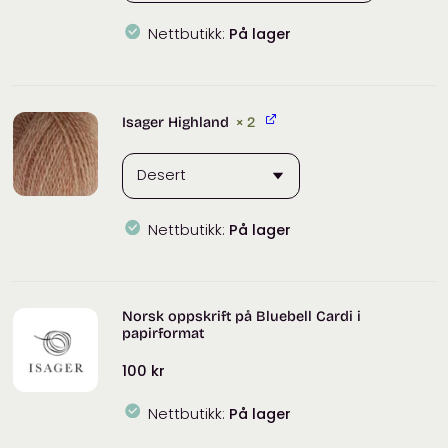
Nettbutikk:
På lager
Isager
Silk
Mohair
Isager Highland
× 2
antall
Nettbutikk:
På lager
Isager
Highland
antall
Norsk oppskrift på Bluebell Cardi i
papirformat
100
kr
Nettbutikk:
På lager