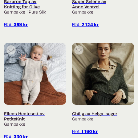
Barbroe Top av
Super Selene av
Knitting for Olive
Anne Ventzel
Garnpakke i Pure Silk
Garnpakke
Trenger du hjelp med oppskriften? Titt innom
facebookgruppa
Fru Kvist – strikkegruppe for strikkehjelp
FRA:
358
kr
FRA:
2 124
kr
og inspirasjon
Ellens Hentesett av
Chilly av Helga Isager
PetiteKnit
Garnpakke
Garnpakke
FRA:
1 160
kr
FRA:
330
kr