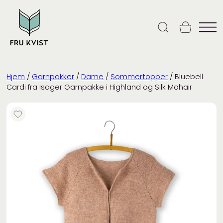
Skip
to
content
Hjem
/
Garnpakker
/
Dame
/
Sommertopper
/ Bluebell
Cardi fra Isager Garnpakke i Highland og Silk Mohair