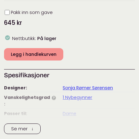
Innpakning
Pakk inn som gave
645
kr
Nettbutikk:
På lager
Legg i handlekurven
Spesifikasjoner
Designer:
Sonja Rømer Sørensen
Vanskelighetsgrad
1 Nybegynner
?
:
Passer til:
Dame
Merke:
Isager
Se mer ↓
Tags:
cardigan
,
dame
,
garnpakke
,
HIGHLAND
,
isager
,
Silk mohair
,