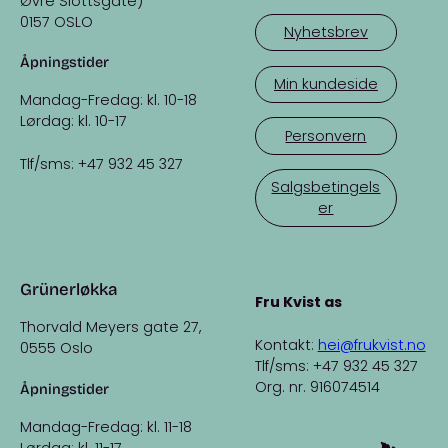
Øvre Slottsgate)
0157 OSLO
Nyhetsbrev
Åpningstider
Min kundeside
Mandag-Fredag: kl. 10-18
Lørdag: kl. 10-17
Personvern
Tlf/sms: +47 932 45 327
Salgsbetingels
er
Grünerløkka
Fru Kvist as
Thorvald Meyers gate 27,
Kontakt:
hei@frukvist.no
0555 Oslo
Tlf/sms: +47 932 45 327
Org. nr. 916074514
Åpningstider
Mandag-Fredag: kl. 11-18
Lørdag: kl. 11-17