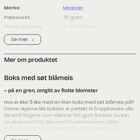
Merke:
Meander
Pakkevekt:
70
gram
Pakke størrelse:
11 × 8 × 4.5
cm
Kategorier:
Bokser til oppbevaring
,
Gaver
Se mer ↓
Mer om produktet
Boks med søt blåmeis
– på en gren, omgitt av flotte blomster
Hva er ikke å like med en liten boks med søt blåmeis på?
Denne skjønne lille boksen er perfekt til å oppbevare alle
de små tingene som ellers er fort gjort å miste. Du kan
for eksempel fylle den med maskemarkører, nåler,
målebånd og annet strikkestæsj. Eller kanskje har du
noen andre skatter du vil gjemme vekk? Boksen er