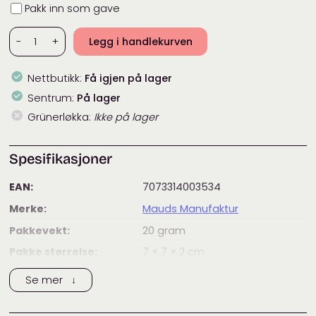
Innpakning
Pakk inn som gave
Brosje:
-
+
Legg i handlekurven
Glitterflue
antall
Nettbutikk:
Få igjen på lager
Sentrum:
På lager
Grünerløkka:
Ikke på lager
Spesifikasjoner
EAN:
7073314003534
Merke:
Mauds Manufaktur
Pakkevekt:
20
gram
Pakke størrelse:
7 × 7 × 2
cm
Tags:
brosjer
Se mer ↓
Kategorier:
Gaver
,
Smykker og brosjer