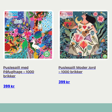
Puslespill med
Puslespill Moder Jord
Påfuglhage – 1000
– 1000 brikker
brikker
399
kr
399
kr