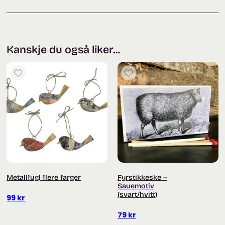
Kanskje du også liker...
Metallfugl flere farger
Fyrstikkeske –
Sauemotiv
(svart/hvitt)
99
kr
79
kr