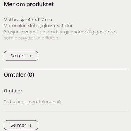
Mer om produktet
Mål brosje: 4.7 x 5.7 cm
Materialer: Metall, glasskrystaller
Brosjen leveres i en praktisk gjennomsiktig gaveeske,
som beskytter overflaten.
Se mer ↓
Omtaler (0)
Omtaler
Det er ingen omtaler ennå.
Trykk her for å legge til en omtale
Se mer ↓