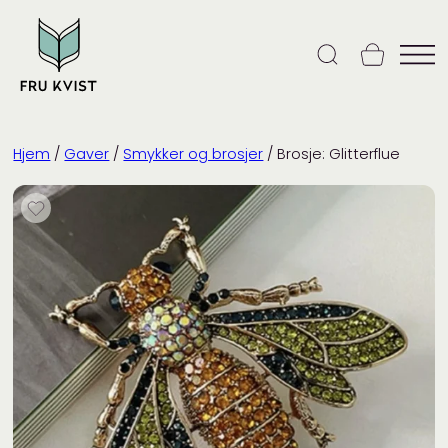
Skip
to
content
Hjem
/
Gaver
/
Smykker og brosjer
/ Brosje: Glitterflue