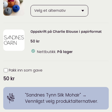
Oppskrift på Charlie Blouse i papirformat
50
kr
Nettbutikk:
På lager
Innpakning
Pakk inn som gave
50
kr
"Sandnes Tynn Silk Mohair"
→
Vennligst velg produktalternativer.