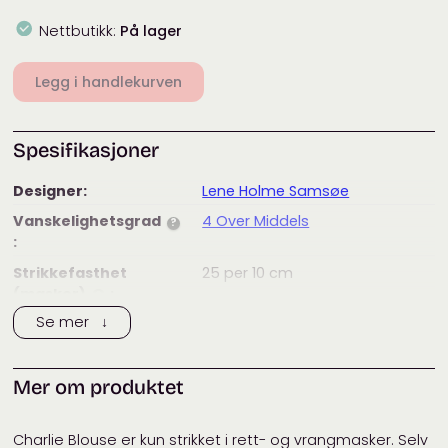
Nettbutikk:
På lager
Legg i handlekurven
Spesifikasjoner
Designer:
Lene Holme Samsøe
Vanskelighetsgrad
4 Over Middels
?
:
Strikkefasthet
25
per 10 cm
(masker)
:
?
Se mer ↓
Anbefalt
3 – 4
mm
pinnestørrelse:
Vaskeanvisning:
Mer om produktet
Merke:
Lene Holme Samsøe
Tags:
dame
,
garnpakke
,
genser
,
Lene
Charlie Blouse er kun strikket i rett- og vrangmasker. Selv