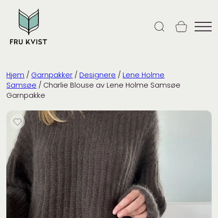
Skip
to
content
Hjem
/
Garnpakker
/
Designere
/
Lene Holme
Samsøe
/ Charlie Blouse av Lene Holme Samsøe
Garnpakke