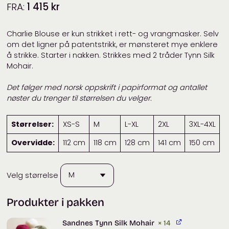
FRA:
1 415
kr
Charlie Blouse er kun strikket i rett- og vrangmasker. Selv
om det ligner på patentstrikk, er mønsteret mye enklere
å strikke. Starter i nakken. Strikkes med 2 tråder Tynn Silk
Mohair.
Det følger med norsk oppskrift i papirformat og antallet
nøster du trenger til størrelsen du velger.
Størrelser:
XS-S
M
L-XL
2XL
3XL-4XL
Overvidde:
112 cm
118 cm
128 cm
141 cm
150 cm
Velg størrelse
Produkter i pakken
Sandnes Tynn Silk Mohair
× 14