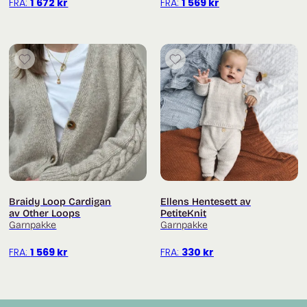
FRA:
1 672
kr
FRA:
1 569
kr
Braidy Loop Cardigan
Ellens Hentesett av
av Other Loops
PetiteKnit
Garnpakke
Garnpakke
FRA:
1 569
kr
FRA:
330
kr