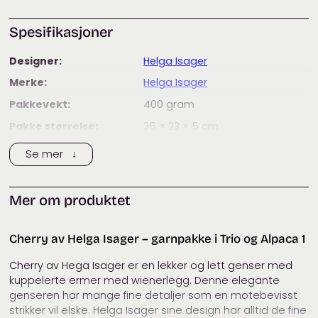
Spesifikasjoner
Designer:
Helga Isager
Merke:
Helga Isager
Pakkevekt:
400
gram
Pakke størrelse:
35 × 23 × 5
cm
Kategorier:
Dame
,
Gensere
,
Helga Isager
,
Se mer ↓
Isager
Mer om produktet
Cherry av Helga Isager – garnpakke i Trio og Alpaca 1
Cherry av Hega Isager er en lekker og lett genser med
kuppelerte ermer med wienerlegg. Denne elegante
genseren har mange fine detaljer som en motebevisst
strikker vil elske. Helga Isager sine design har alltid de fine