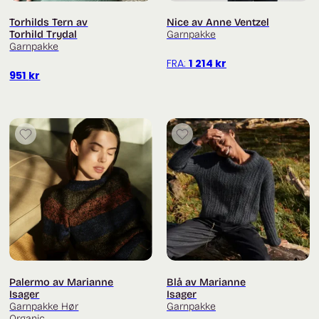
Torhilds Tern av
Nice av Anne Ventzel
Torhild Trydal
Garnpakke
Garnpakke
FRA:
1 214
kr
951
kr
Palermo av Marianne
Blå av Marianne
Isager
Isager
Garnpakke Hør
Garnpakke
Organic