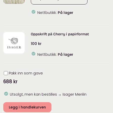
Nettbutikk:
På lager
Isager
Merilin
antall
Oppskrift på Cherry i papirformat
100
kr
Nettbutikk:
På lager
Innpakning
Pakk inn som gave
688
kr
Utsolgt, men kan bestilles → Isager Merilin
Legg i handlekurven