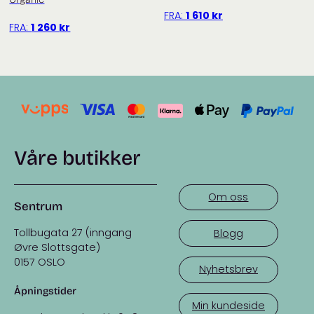
FRA:
1 610
kr
FRA:
1 260
kr
Våre butikker
Om oss
Sentrum
Tollbugata 27 (inngang
Blogg
Øvre Slottsgate)
0157 OSLO
Nyhetsbrev
Åpningstider
Min kundeside