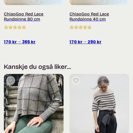
ChiaoGoo Red Lace
ChiaoGoo Red Lace
Rundpinne 80 cm
Rundpinne 40 cm
Vurdert
5.00
Vurdert
5.00
av 5
av 5
Prisområde:
Prisområde:
170
kr
–
365
kr
170
kr
–
290
kr
170 kr
170 kr
til
til
365 kr
290 kr
Kanskje du også liker...