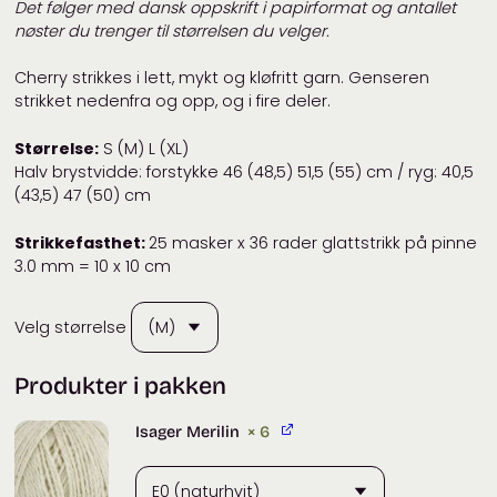
Det følger med dansk oppskrift i papirformat
og antallet
nøster du trenger til størrelsen du velger.
Cherry strikkes i lett, mykt og kløfritt garn. Genseren
strikket nedenfra og opp, og i fire deler.
Størrelse:
S (M) L (XL)
Halv brystvidde: forstykke 46 (48,5) 51,5 (55) cm / ryg: 40,5
(43,5) 47 (50) cm
Strikkefasthet:
25 masker x 36 rader glattstrikk på pinne
3.0 mm = 10 x 10 cm
Velg størrelse
Produkter i pakken
Isager Merilin
× 6