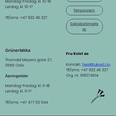
Mandag-Fredag: kl. 10-18
Lørdag: kl. 10-17
Personvern
Tlf/sms: +47 932 45 327
Salgsbetingels
er
Grünerløkka
Fru Kvist as
Thorvald Meyers gate 27,
Kontakt:
hei@frukvist.no
0555 Oslo
Tlf/sms: +47 932 45 327
Org. nr. 916074514
Åpningstider
Mandag-Fredag: kl. 11-18
Lørdag: kl. 11-17
Tlf/sms: +47 477 53 044