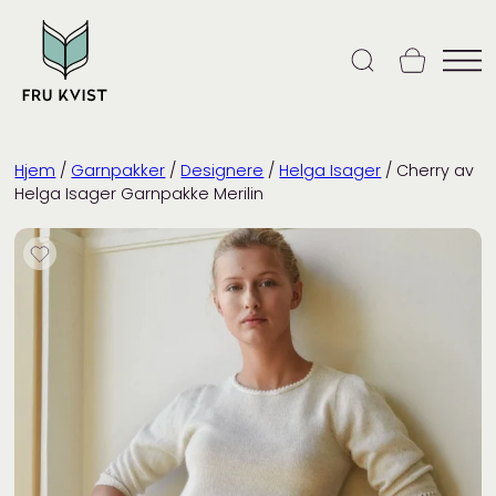
Skip
to
content
Hjem
/
Garnpakker
/
Designere
/
Helga Isager
/ Cherry av
Helga Isager Garnpakke Merilin