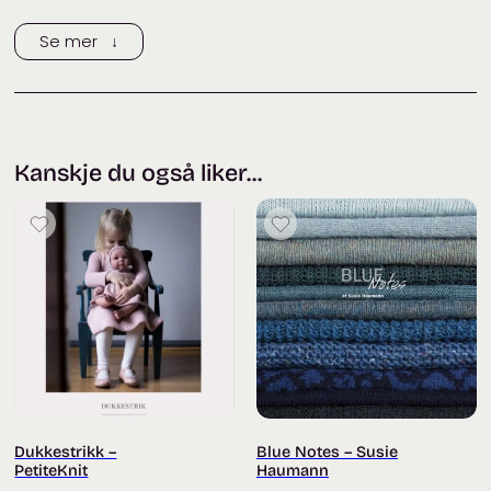
Trykk her for å legge til en omtale
Se mer ↓
Kanskje du også liker...
Dukkestrikk –
Blue Notes – Susie
PetiteKnit
Haumann