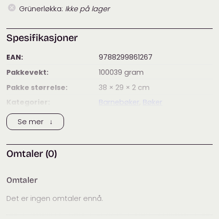
Arrhenius
Grünerløkka:
Ikke på lager
antall
Spesifikasjoner
EAN:
9788299861267
Pakkevekt:
100039
gram
Pakke størrelse:
38 × 29 × 2
cm
Kategorier:
Barnebøker
,
Bøker
Se mer ↓
Omtaler (0)
Omtaler
Det er ingen omtaler ennå.