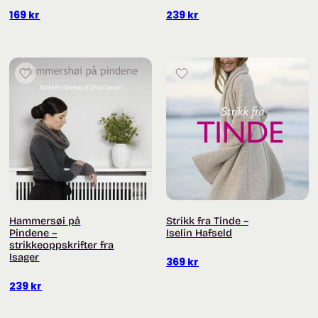
169
kr
239
kr
Hammersøi på
Strikk fra Tinde –
Pindene –
Iselin Hafseld
strikkeoppskrifter fra
Isager
369
kr
239
kr