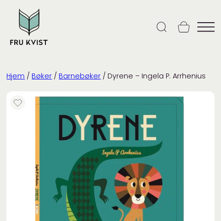
Skip
to
content
Hjem
/
Bøker
/
Barnebøker
/ Dyrene – Ingela P. Arrhenius