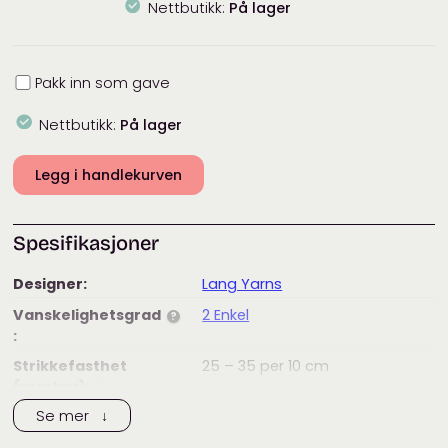
Nettbutikk:
På lager
Innpakning
Pakk inn som gave
Nettbutikk:
På lager
Legg i handlekurven
Spesifikasjoner
Designer:
Lang Yarns
Vanskelighetsgrad
2 Enkel
?
:
Strikkefasthet
25 – 35
per 10 cm
(masker)
:
?
Se mer ↓
Anbefalt
3,5
mm
pinnestørrelse: