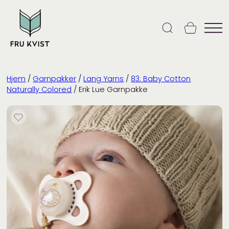
Skip
to
content
Hjem
/
Garnpakker
/
Lang Yarns
/
83: Baby Cotton
Naturally Colored
/ Erik Lue Garnpakke