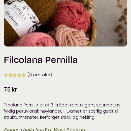
Filcolana Pernilla
(
8
omtaler)
Vurdert
7
5.00
75
kr
av 5 basert
på
kundevurderinger
Filcolana Pernilla er et 3-trådet rent ullgarn, spunnet av
fyldig peruviansk høylandsull. Garnet er særlig godt til
strukturmønster, flerfarget strikk og hekling.
Finnes i hylla hos
Fru Kvist Sentrum.