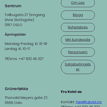
Om oss
Sentrum
Tollbugata 27 (inngang
Blogg
Øvre Slottsgate)
0157 OSLO
Nyhetsbrev
Åpningstider
Min kundeside
Mandag-Fredag: kl. 10-18
Lørdag: kl. 10-17
Personvern
Tlf/sms: +47 932 45 327
Salgsbetingels
er
Grünerløkka
Fru Kvist as
Thorvald Meyers gate 27,
Kontakt:
hei@frukvist.no
0555 Oslo
Tlf/sms: +47 932 45 327