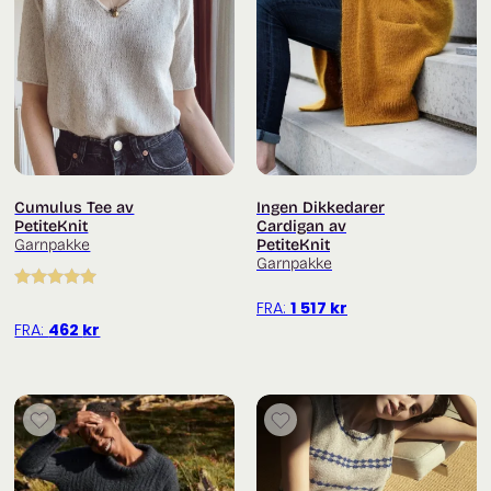
Trykk her for å legge til en omtale
Cumulus Tee av
Ingen Dikkedarer
PetiteKnit
Cardigan av
Garnpakke
PetiteKnit
Garnpakke
Vurdert
5.00
FRA:
1 517
kr
av 5
FRA:
462
kr