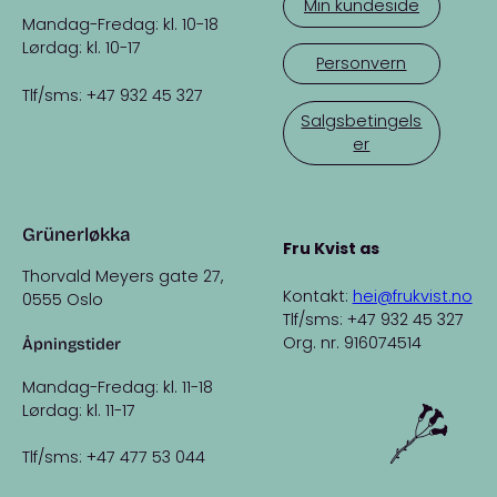
Min kundeside
Mandag-Fredag: kl. 10-18
Lørdag: kl. 10-17
Personvern
Tlf/sms: +47 932 45 327
Salgsbetingels
er
Grünerløkka
Fru Kvist as
Thorvald Meyers gate 27,
Kontakt:
hei@frukvist.no
0555 Oslo
Tlf/sms: +47 932 45 327
Org. nr. 916074514
Åpningstider
Mandag-Fredag: kl. 11-18
Lørdag: kl. 11-17
Tlf/sms: +47 477 53 044