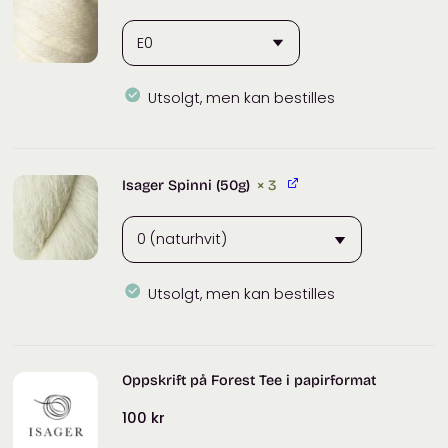
Utsolgt, men kan bestilles
Isager
Mulberry
Silk
Isager Spinni (50g)
× 3
antall
Utsolgt, men kan bestilles
Isager
Spinni
(50g)
Oppskrift på Forest Tee i papirformat
antall
100
kr