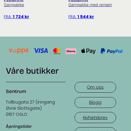
Garnpakke
Garnpakke med Jensen
FRA:
1 724
kr
FRA:
1 544
kr
Våre butikker
Om oss
Sentrum
Tollbugata 27 (inngang
Blogg
Øvre Slottsgate)
0157 OSLO
Nyhetsbrev
Åpningstider