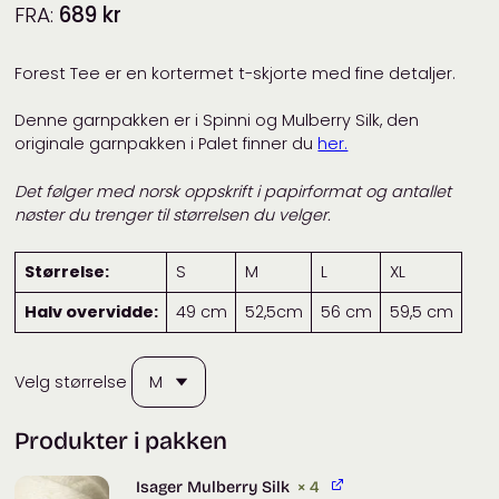
FRA:
689
kr
Forest Tee er en kortermet t-skjorte med fine detaljer.
Denne garnpakken er i Spinni og Mulberry Silk, den
originale garnpakken i Palet finner du
her.
Det følger med norsk oppskrift i papirformat
og antallet
nøster du trenger til størrelsen du velger.
Størrelse:
S
M
L
XL
Halv overvidde:
49 cm
52,5cm
56 cm
59,5 cm
Velg størrelse
Produkter i pakken
Isager Mulberry Silk
× 4