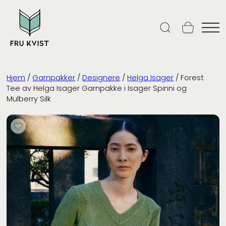
Skip
to
content
Hjem
/
Garnpakker
/
Designere
/
Helga Isager
/ Forest
Tee av Helga Isager Garnpakke i Isager Spinni og
Mulberry Silk