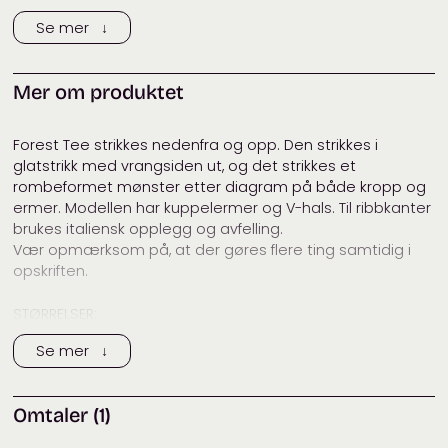
?
Se mer ↓
Strikkefasthet
29 – 36
per 10 cm
(pinner)
:
?
Anbefalt
2,5 – 3,5
mm
Mer om produktet
pinnestørrelse:
Vaskeanvisning:
Forest Tee strikkes nedenfra og opp. Den strikkes i
Merke:
Helga Isager
glatstrikk med vrangsiden ut, og det strikkes et
rombeformet mønster etter diagram på både kropp og
Tags:
Helga Isager
,
isager
,
isager
ermer. Modellen har kuppelermer og V-hals. Til ribbkanter
mulberry silk
,
isager spinni
,
brukes italiensk opplegg og avfelling.
mulberry silk
,
sommertopp
,
Vær opmærksom på, at der gøres flere ting samtidig i
Spinni
,
t-skjorte
opskriften.
Kategorier:
Dame
,
Designere
,
Garnpakker
,
Helga Isager
,
Isager
,
STØRRELSER:
Sommertopper
S (M) L (XL)
Se mer ↓
MÅL
Halv brystvidde – forstykke: 49 (52,5) 56 (59,5) cm, rygg:
Omtaler (1)
45 (48,5) 52 (55,5) cm
Lengde fra ermegap og ned: 32 (34) 36 (38) cm