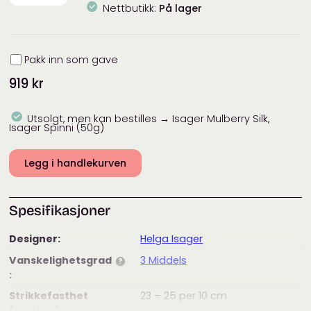
Nettbutikk:
På lager
Innpakning
Pakk inn som gave
919
kr
Utsolgt, men kan bestilles → Isager Mulberry Silk,
Isager Spinni (50g)
Legg i handlekurven
Spesifikasjoner
Designer:
Helga Isager
Vanskelighetsgrad
3 Middels
?
:
Strikkefasthet
23 – 25
per 10 cm
(masker)
: