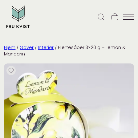
Skip
to
content
Hjem
/
Gaver
/
Interiør
/ Hjertesåper 3×20 g – Lemon &
Mandarin