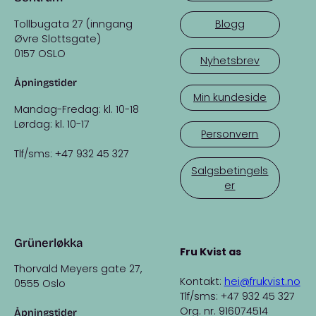
Tollbugata 27 (inngang
Blogg
Øvre Slottsgate)
0157 OSLO
Nyhetsbrev
Åpningstider
Min kundeside
Mandag-Fredag: kl. 10-18
Lørdag: kl. 10-17
Personvern
Tlf/sms: +47 932 45 327
Salgsbetingels
er
Grünerløkka
Fru Kvist as
Thorvald Meyers gate 27,
Kontakt:
hei@frukvist.no
0555 Oslo
Tlf/sms: +47 932 45 327
Org. nr. 916074514
Åpningstider