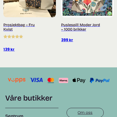
Prosjektbag – Fru
Puslespill Moder Jord
Kvist
– 1000 brikker
399
kr
Vurdert
5.00
av 5
139
kr
Våre butikker
Om oss
Sentrum