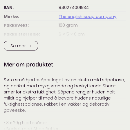
EAN:
840274001934
Merke:
The english soap company
Pakkevekt:
100
gram
Pakke størrelse:
6 × 5 × 6
cm
Kategorier:
Gaver
,
Hånd- og hudpleie
,
Se mer ↓
Interiør
Mer om produktet
Søte små hjertesåper laget av en ekstra mild såpebase,
og beriket med mykgjørende og beskyttende Shea-
smør for ekstra fuktighet. Såpene rengjør huden helt
mildt og hjelper til med å bevare hudens naturlige
fuktighetsbalanse. Pakket i en vakker og dekorativ
gaveeske.
• 3 x 20g hjertesåper
• Beriket med Shea Butter