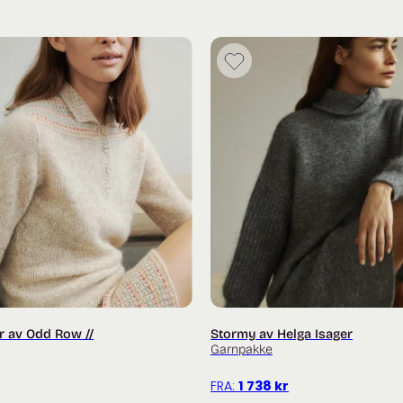
Garn:
1 tråd Knitting for Olive Merino (
1 tråd Soft Silk Mohair (225 m / 2
Modellen på bildet er strikket i 
Garnforbruk:
Merino:
200 (250) 250 (250) 250 (300) 35
Soft Silk Mohair:
100 (125) 125 (125) 150 (150) 175 (17
r av Odd Row //
Stormy av Helga Isager
Garnpakke
FRA:
1 738
kr