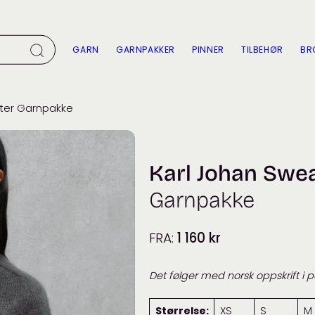
GARN
GARNPAKKER
PINNER
TILBEHØR
BR
ater Garnpakke
Karl Johan Swe
Garnpakke
FRA:
1 160
kr
Det følger med norsk oppskrift i 
Størrelse:
XS
S
M