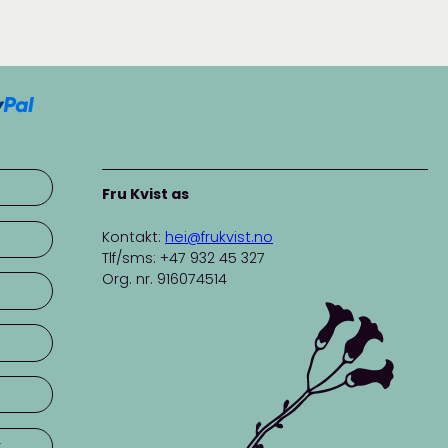
Fru Kvist as
Kontakt:
hei@frukvist.no
Tlf/sms: +47 932 45 327
Org. nr. 916074514
r