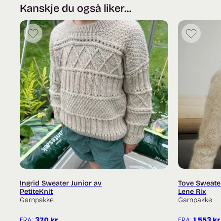
Kanskje du også liker...
Ingrid Sweater Junior av
Tove Sweate
PetiteKnit
Lene Rix
Garnpakke
Garnpakke
FRA:
370
kr
FRA:
1 553
kr