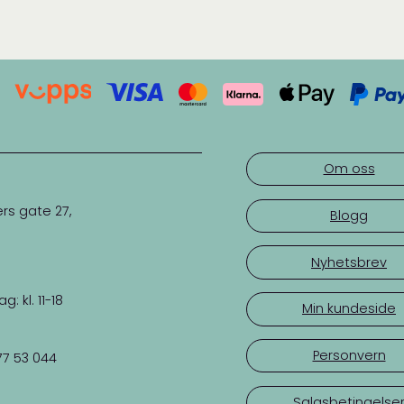
Om oss
rs gate 27,
Blogg
Nyhetsbrev
 kl. 11-18
Min kundeside
Personvern
77 53 044
Salgsbetingelse