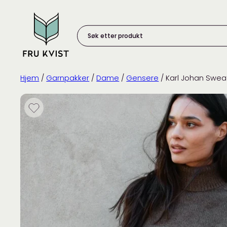
Skip
to
content
Søk
etter
produkt:
Hjem
/
Garnpakker
/
Dame
/
Gensere
/ Karl Johan Swe