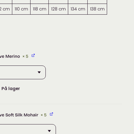
2 cm
110 cm
118 cm
128 cm
134 cm
138 cm
ive Merino
× 5
:
På lager
ive Soft Silk Mohair
× 5