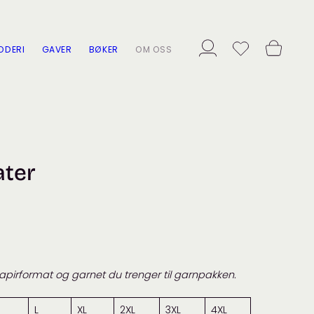
ODERI
GAVER
BØKER
OM OSS
ater
papirformat og garnet du trenger til garnpakken.
L
XL
2XL
3XL
4XL