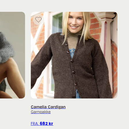
250 m / 50 g) og
5 g)
Merino – Bark og Soft Silk Mohair – Hasselnøtt.
0 (350) g
5) g
Camelia Cardigan
Garnpakke
FRA:
682
kr