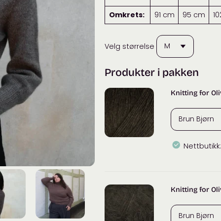
Omkrets:
91 cm
95 cm
10
Velg størrelse
Produkter i pakken
Knitting for Ol
Nettbutikk
Knitting
for
Olive
Knitting for Ol
Merino
antall