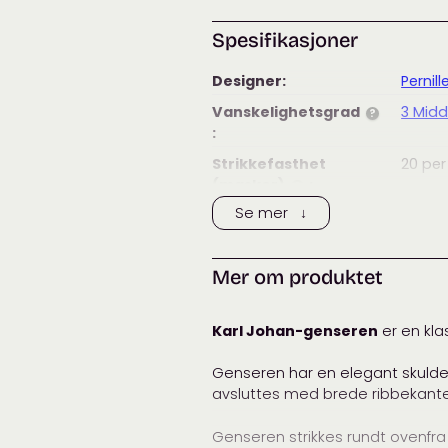
Spesifikasjoner
Designer:
Pernill
Vanskelighetsgrad
3 Midd
?
:
Strikkefasthet
20
per
(masker)
:
?
Se mer ↓
Strikkefasthet
29
per
(pinner)
:
?
Anbefalt
4,5
m
Mer om produktet
pinnestørrelse:
Vaskeanvisning:
Karl Johan-genseren
er en kla
Passer til:
Dame
Genseren har en elegant skulde
Merke:
Knittin
avsluttes med brede ribbekanter
Tags:
garnp
Olive
Genseren strikkes rundt ovenfra