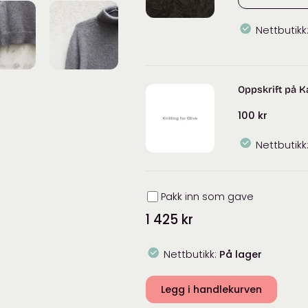
Nettbutikk
Knitting
for
Olive
Oppskrift på K
Soft
Silk
100
kr
Mohair
antall
Nettbutikk
Innpakning
Pakk inn som gave
1 425
kr
Nettbutikk:
På lager
Legg i handlekurven