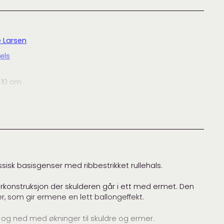
e Larsen
els
 10 cm
 10 cm
m
ssisk basisgenser med ribbestrikket rullehals.
rkonstruksjon der skulderen går i ett med ermet. Den
g for Olive
, som gir ermene en lett ballongeffekt.
akke
,
genser
,
KFO Merino
,
KFO Soft Silk Mohair
,
Knitting for
 og ned med økninger til skuldre og ermer.