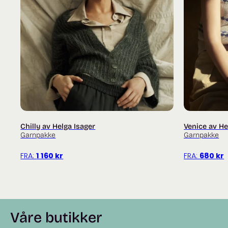
Chilly av Helga Isager
Venice av He
Garnpakke
Garnpakke
FRA:
1 160
kr
FRA:
680
kr
Våre butikker