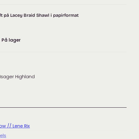
t på Lacey Braid Shawl i papirformat
:
På lager
 Isager Highland
w // Lene Rix
els