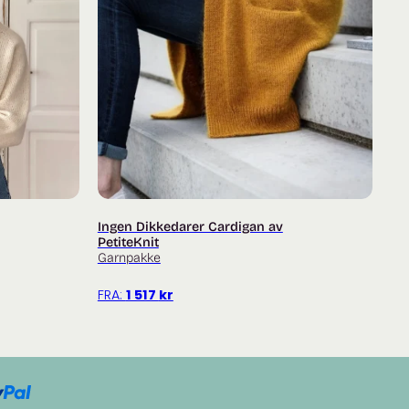
Ingen Dikkedarer Cardigan av
PetiteKnit
Garnpakke
FRA:
1 517
kr