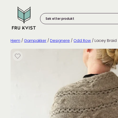
Skip
to
content
Søk
etter
produkt:
Hjem
/
Garnpakker
/
Designere
/
Odd Row
/ Lacey Braid