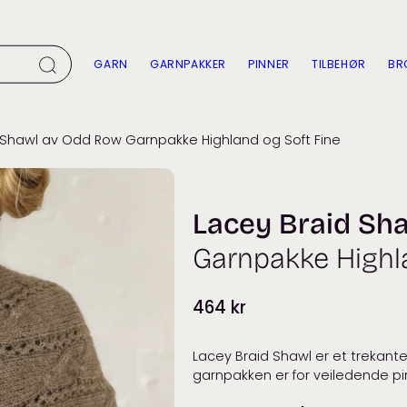
GARN
GARNPAKKER
PINNER
TILBEHØR
BR
 Shawl av Odd Row Garnpakke Highland og Soft Fine
Lacey Braid Sh
Garnpakke Highl
464
kr
Lacey Braid Shawl er et trekant
garnpakken er for veiledende pin