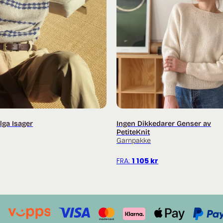
lga Isager
Ingen Dikkedarer Genser av
PetiteKnit
Garnpakke
FRA:
1 105
kr