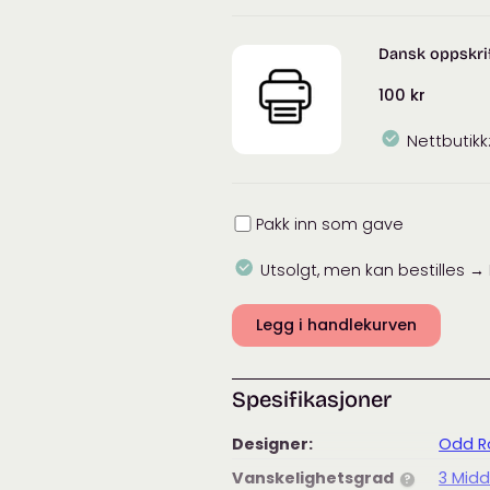
Dansk oppskrif
100
kr
Nettbutikk
Innpakning
Pakk inn som gave
Utsolgt, men kan bestilles →
Legg i handlekurven
Spesifikasjoner
Designer:
Odd Ro
Vanskelighetsgrad
3 Midd
?