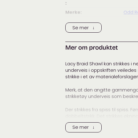
:
Merke:
Odd 
Tags:
odd r
Se mer ↓
Kategorier:
Desig
Småstr
Mer om produktet
Lacy Braid Shawl kan strikkes i 
underveis i oppskriften veiledes
strikke i et av materialeforslage
Merk, at den angitte garnmengd
strikketøy underveis som beskrev
Der strikkes fra spiss til spiss. F
dobbeltstrikk. Det strikkes økn
hullmønster og fletter mellom ka
Se mer ↓
Når spissen er formet og sjalet 