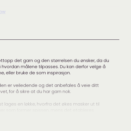
Row
ow
,
sjal
,
skjerf
,
Småstrikk
nere
,
Garnpakker
,
Halser, sjal og skjerf
,
Odd Row
,
ikk og tilbehør
nettopp det garn og den størrelsen du ønsker, da du
 i hvordan målene tilpasses. Du kan derfor velge å
ne, eller bruke de som inspirasjon.
en er veiledende og det anbefales å veie ditt
et, for å sikre at du har garn nok.
ørst lages en løkke, hvorfra det økes masker ut til
inger som former spissen, mens det etableres
ntene, som fortsetter i dobbeltstrikk.
har den fulle bredde, felles det mot den andre spissen.