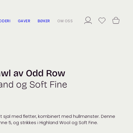
ODERI
GAVER
BØKER
OM OSS
awl av Odd Row
and og Soft Fine
et sjal med fletter, kombinert med hullmønster. Denne
ne 5, og strikkes i Highland Wool og Soft Fine.