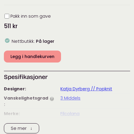
Innpakning
Pakk inn som gave
511
kr
Nettbutikk:
På lager
Legg i handlekurven
Spesifikasjoner
Designer:
Katja Dyrberg // Popknit
Vanskelighetsgrad
3 Middels
?
:
Merke:
Filcolana
Tags:
filcolana alva
,
filcolana garn
,
Se mer ↓
filcolana merci
,
garnpakke