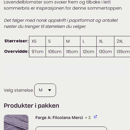
Lavendelblomster som svaier frem og tilbake i lett
sommerbris er inspirasjonen for denne sommertoppen.
Det følger med norsk oppskrift i papirformat og antallet
nøster du trenger til størrelsen du velger.
Størrelser:
XS
S
M
L
XL
2XL
Overvidde:
97cm
106cm
115cm
121cm
130cm
139cm
Velg størrelse
Produkter i pakken
Farge A: Filcolana Merci
× 3