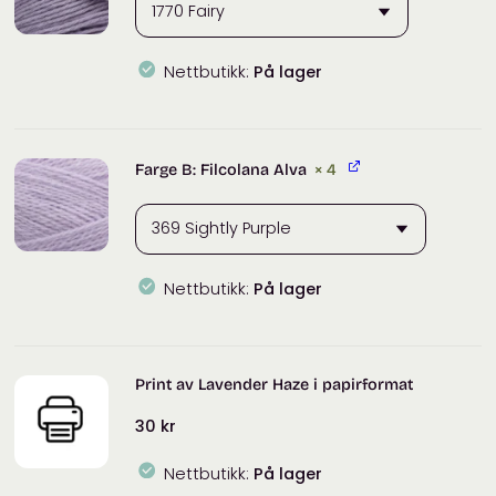
Nettbutikk:
På lager
Filcolana
Merci
antall
Farge B: Filcolana Alva
× 4
Nettbutikk:
På lager
Filcolana
Alva
antall
Print av Lavender Haze i papirformat
30
kr
Nettbutikk:
På lager