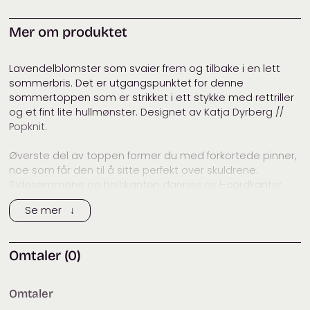
Kategorier:
Dame
,
Filcolana
,
Garnpakker
,
Sommertopper
,
Vår 2024: Tivoli
Mer om produktet
Gardens
Lavendelblomster som svaier frem og tilbake i en lett
sommerbris. Det er utgangspunktet for denne
sommertoppen som er strikket i ett stykke med rettriller
og et fint lite hullmønster. Designet av Katja Dyrberg //
Popknit.
Øverste del av toppen former du med forkortede pinner,
noe som får den til å sitte perfekt over skuldrene.
Sidesømmene og halskanten dannes av I-cordkanter,
som en flott avrunding av designet.
Se mer ↓
STØRRELSER
XS (S) M (L) XL (2XL) 3XL
Omtaler (0)
Passer til brystvidde
78-85 (86-93) 94-100 (101-109) 110-118 (119-128) 129-138 cm
Omtaler