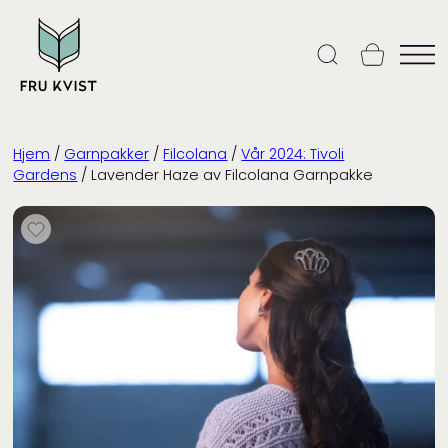
Skip
to
content
Hjem
/
Garnpakker
/
Filcolana
/
Vår 2024: Tivoli
Gardens
/ Lavender Haze av Filcolana Garnpakke