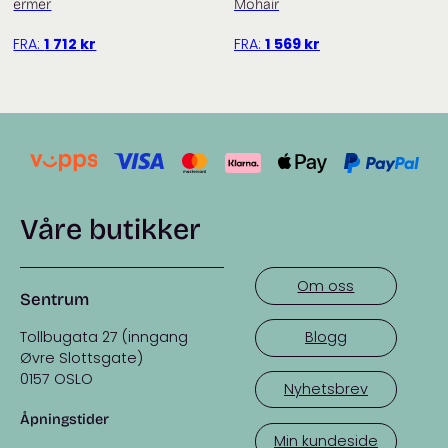
ermer
Mohair
___
FRA:
1 712
kr
FRA:
1 569
kr
Trenger du hjelp med oppskriften? Titt innom
facebookgruppa
Fru Kvist – strikkegruppe for strikkehjelp
og inspirasjon
Du finner flere garnpakker fra Filcolana
her
Våre butikker
Om oss
Sentrum
Tollbugata 27 (inngang
Blogg
Øvre Slottsgate)
0157 OSLO
Nyhetsbrev
Åpningstider
Min kundeside