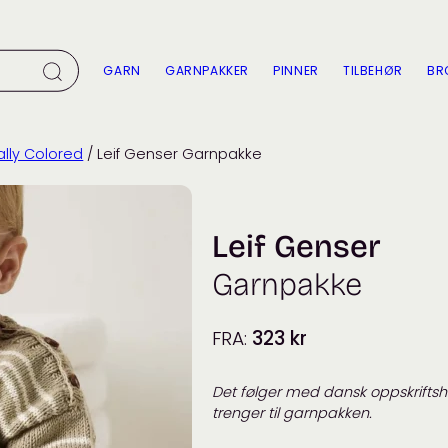
GARN
GARNPAKKER
PINNER
TILBEHØR
BR
ally Colored
/ Leif Genser Garnpakke
Leif Genser
Garnpakke
FRA:
323
kr
Det følger med dansk oppskriftsh
trenger til garnpakken.