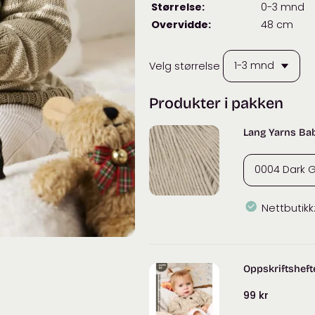
Størrelse:
0-3 mnd
Overvidde:
48 cm
Velg størrelse
Produkter i pakken
Lang Yarns Ba
Nettbutikk
Lang
Yarns
Baby
Oppskriftsheft
Cotton
Naturally
99
kr
Colored