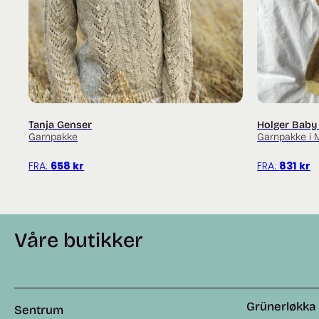
Tanja Genser
Holger Baby 
Garnpakke
Garnpakke i 
FRA:
658
kr
FRA:
831
kr
Våre butikker
Grünerløkka
Sentrum