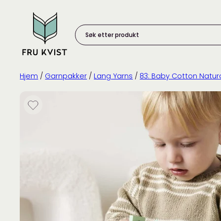
Skip
to
content
Søk
etter
produkt:
Hjem
/
Garnpakker
/
Lang Yarns
/
83: Baby Cotton Natur