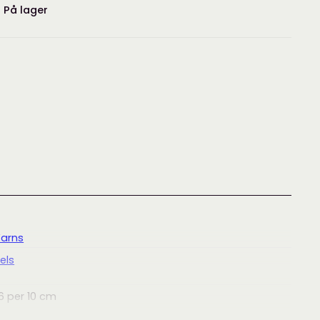
:
På lager
Yarns
els
6
per 10 cm