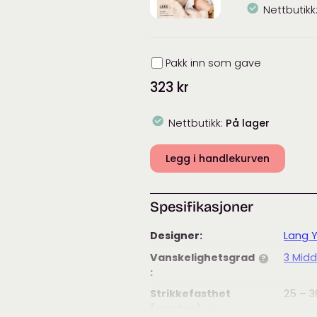
antall
Nettbutikk
Innpakning
Pakk inn som gave
323
kr
Nettbutikk:
På lager
Legg i handlekurven
Spesifikasjoner
Designer:
Lang 
Vanskelighetsgrad
3 Midd
?
:
Strikkefasthet
25 – 3
(masker)
:
?