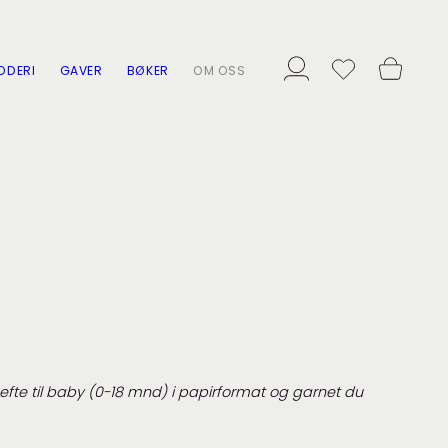
ODERI
GAVER
BØKER
OM OSS
efte til baby (0-18 mnd) i papirformat og garnet du