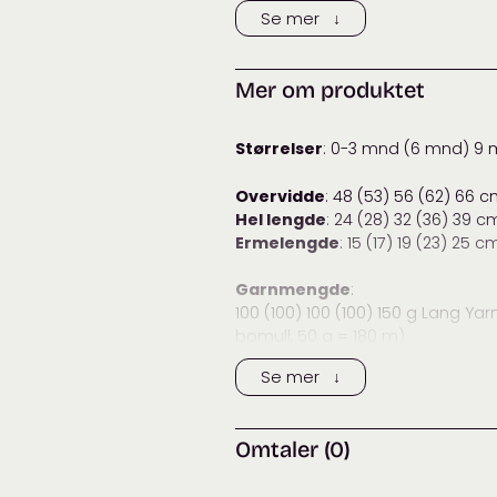
Se mer ↓
Anbefalt
3,5
m
pinnestørrelse:
Vaskeanvisning:
Mer om produktet
Tags:
baby
,
Color
Størrelser
: 0-3 mnd (6 mnd) 9 
Kategorier:
83: Ba
Gense
Overvidde
: 48 (53) 56 (62) 66 
Hel lengde
: 24 (28) 32 (36) 39 c
Ermelengde
: 15 (17) 19 (23) 25 c
Garnmengde
:
100 (100) 100 (100) 150 g Lang Y
bomull, 50 g = 180 m)
50 (50) 50 (50) 50 g Lang Yarns 
Se mer ↓
50 g = 180 m)
Veiledende
pinner
:
Omtaler (0)
Rundpinne 3.0 og 3.5 mm
Strømpepinner 3.0 og 3.5 mm