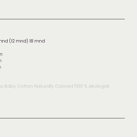
m
garnpakke
,
genser
,
Lang Yarns Baby Cotton Naturally
ed
mnd (12 mnd) 18 mnd
by Cotton Naturally Colored
,
Baby og barn
,
Garnpakker
,
re
,
Lang Yarns
cm
m
m
arns Baby Cotton Naturally Colored (100 % økologisk
Baby Cotton Naturally Colored (100 % økologisk bomull,