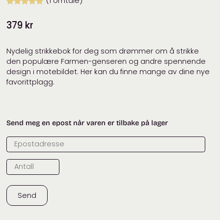
(
1
omtale)
Vurdert
1
5.00
379
kr
av 5 basert
på
kundevurdering
Nydelig strikkebok for deg som drømmer om å strikke
den populære Farmen-genseren og andre spennende
design i motebildet. Her kan du finne mange av dine nye
favorittplagg.
Send meg en epost når varen er tilbake på lager
Send