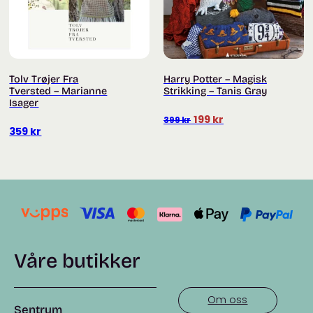
Tolv Trøjer Fra
Harry Potter – Magisk
Tversted – Marianne
Strikking – Tanis Gray
Isager
Opprinnelig
Nåværende
199
kr
399
kr
359
kr
pris
pris
var:
er:
399 kr.
199 kr.
Våre butikker
Om oss
Sentrum