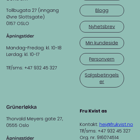
Tollbugata 27 (inngang
Blogg
Øvre Slottsgate)
0157 OSLO
Nyhetsbrev
Åpningstider
Min kundeside
Mandag-Fredag: kl. 10-18
Lørdag: kl. 10-17
Personvern
Tlf/sms: +47 932 45 327
Salgsbetingels
er
Grünerløkka
Fru Kvist as
Thorvald Meyers gate 27,
Kontakt:
hei@frukvist.no
0555 Oslo
Tlf/sms: +47 932 45 327
Org. nr. 916074514
Åpningstider