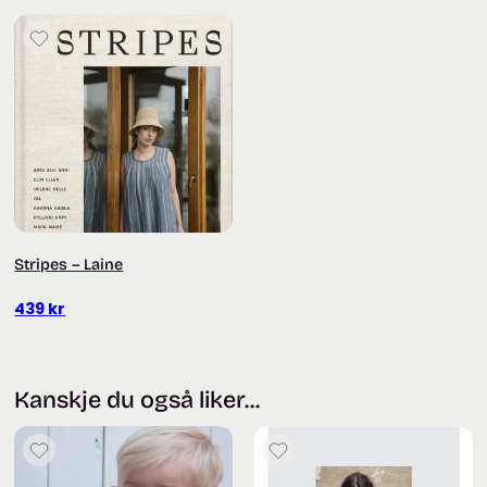
Trykk her for å legge til en omtale
Stripes – Laine
439
kr
Kanskje du også liker...