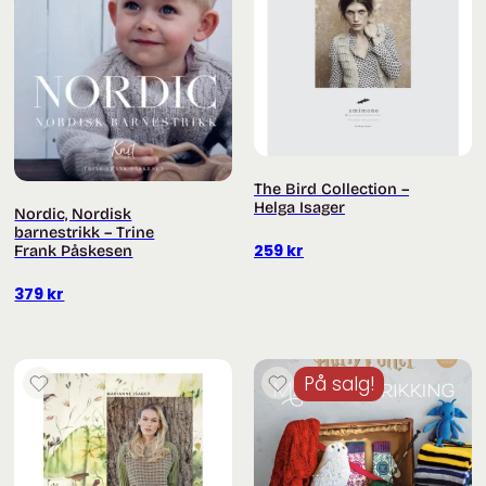
The Bird Collection –
Helga Isager
Nordic, Nordisk
barnestrikk – Trine
259
kr
Frank Påskesen
379
kr
På salg!