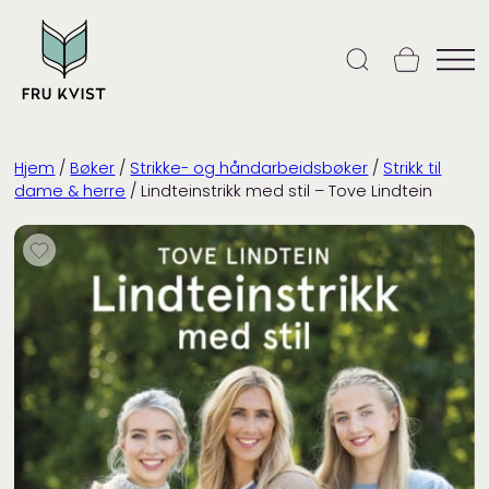
Skip
to
content
Hjem
/
Bøker
/
Strikke- og håndarbeidsbøker
/
Strikk til
dame & herre
/ Lindteinstrikk med stil – Tove Lindtein