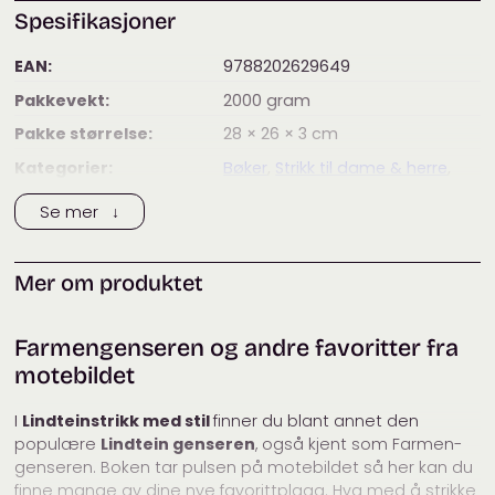
Spesifikasjoner
EAN:
9788202629649
Pakkevekt:
2000
gram
Pakke størrelse:
28 × 26 × 3
cm
Kategorier:
Bøker
,
Strikk til dame & herre
,
Strikke- og håndarbeidsbøker
Se mer ↓
Mer om produktet
Farmengenseren og andre favoritter fra
motebildet
I
Lindteinstrikk med stil
finner du blant annet den
populære
Lindtein genseren
, også kjent som Farmen-
genseren. Boken tar pulsen på motebildet så her kan du
finne mange av dine nye favorittplagg. Hva med å strikke