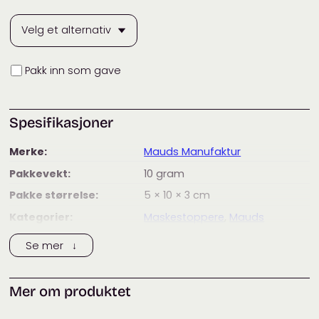
Innpakning
Pakk inn som gave
Spesifikasjoner
Merke:
Mauds Manufaktur
Pakkevekt:
10
gram
Pakke størrelse:
5 × 10 × 3
cm
Kategorier:
Maskestoppere
,
Mauds
Manufaktur
,
Merker
,
Tilbehør
Se mer ↓
Mer om produktet