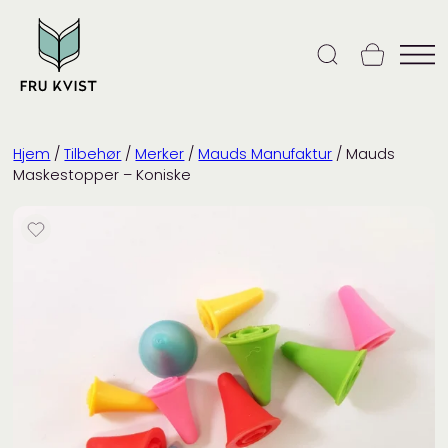
Skip
to
content
Hjem
/
Tilbehør
/
Merker
/
Mauds Manufaktur
/ Mauds
Maskestopper – Koniske