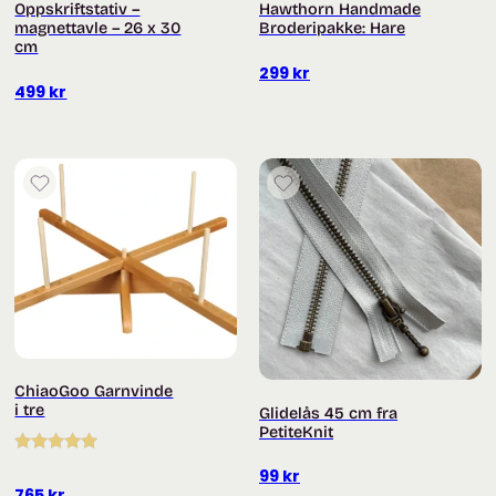
Oppskriftstativ –
Hawthorn Handmade
magnettavle – 26 x 30
Broderipakke: Hare
cm
299
kr
499
kr
ChiaoGoo Garnvinde
i tre
Glidelås 45 cm fra
PetiteKnit
Vurdert
5.00
99
kr
av 5
765
kr