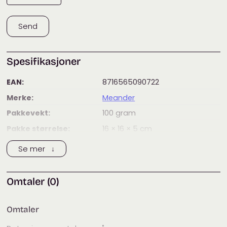
Send
Spesifikasjoner
EAN:
8716565090722
Merke:
Meander
Pakkevekt:
100
gram
Pakke størrelse:
16 × 16 × 5
cm
Tags:
nålepute
Se mer ↓
Kategorier:
Dekor
,
Interiør
,
Sytilbehør
,
Tilbehør
Omtaler (0)
Omtaler