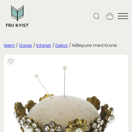
Skip
to
content
Hjem
/
Gaver
/
Interiør
/
Dekor
/ Nålepute med Krone