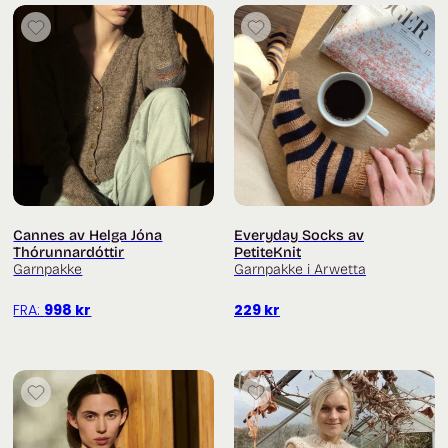
Cannes av Helga Jóna
Everyday Socks av
Thórunnardóttir
PetiteKnit
Garnpakke
Garnpakke i Arwetta
FRA:
998
kr
229
kr