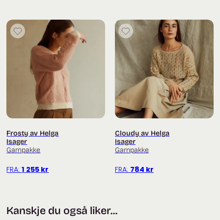
Frosty av Helga
Cloudy av Helga
Isager
Isager
Garnpakke
Garnpakke
FRA:
1 255
kr
FRA:
784
kr
Kanskje du også liker...