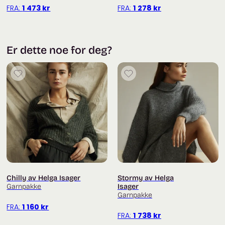
FRA:
1 473
kr
FRA:
1 278
kr
Er dette noe for deg?
Chilly av Helga Isager
Stormy av Helga
Garnpakke
Isager
Garnpakke
FRA:
1 160
kr
FRA:
1 738
kr