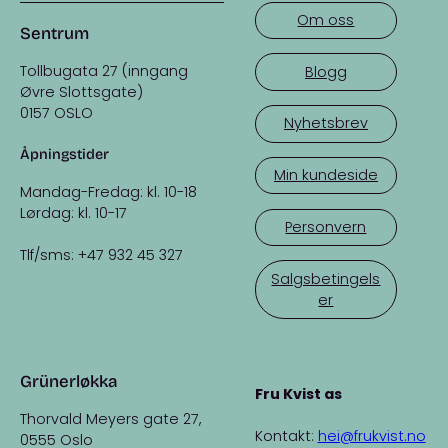
Om oss
Sentrum
Tollbugata 27 (inngang
Blogg
Øvre Slottsgate)
0157 OSLO
Nyhetsbrev
Åpningstider
Min kundeside
Mandag-Fredag: kl. 10-18
Lørdag: kl. 10-17
Personvern
Tlf/sms: +47 932 45 327
Salgsbetingels
er
Grünerløkka
Fru Kvist as
Thorvald Meyers gate 27,
Kontakt:
hei@frukvist.no
0555 Oslo