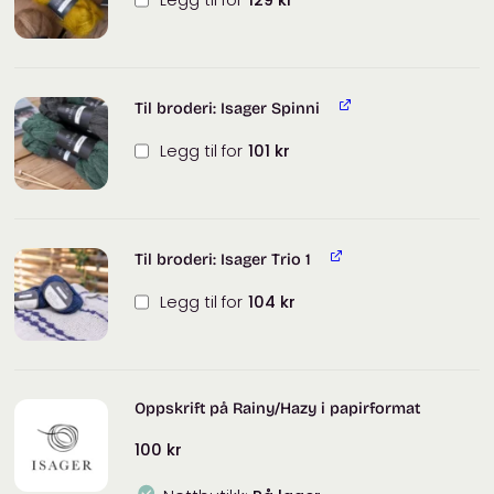
Til broderi: Isager Spinni
Legg til for
101
kr
Til broderi: Isager Trio 1
Legg til for
104
kr
Oppskrift på Rainy/Hazy i papirformat
100
kr