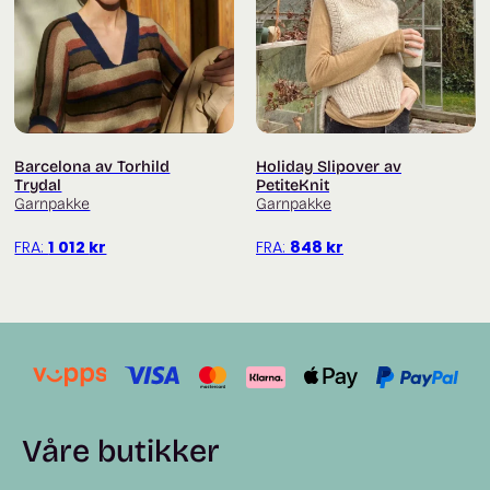
Barcelona av Torhild
Holiday Slipover av
Trydal
PetiteKnit
Garnpakke
Garnpakke
FRA:
1 012
kr
FRA:
848
kr
Våre butikker