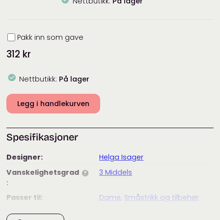
Nettbutikk:
På lager
Innpakning
Pakk inn som gave
312
kr
Nettbutikk:
På lager
Legg i handlekurven
Spesifikasjoner
Designer:
Helga Isager
Vanskelighetsgrad
3 Middels
?
:
Passer til:
Dame
,
Småstrikk og tilbehør
Merke:
Isager