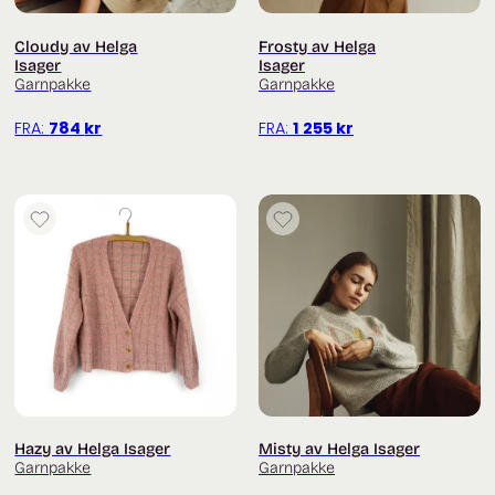
Du finner flere garnpakker fra Isager
her
Cloudy av Helga
Frosty av Helga
Isager
Isager
Garnpakke
Garnpakke
FRA:
784
kr
FRA:
1 255
kr
Hazy av Helga Isager
Misty av Helga Isager
Garnpakke
Garnpakke