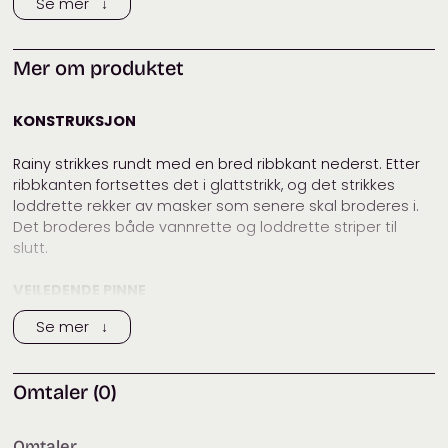
Se mer ↓
Tags:
Helga Isager
,
lue
,
luestrikk
,
Stitches
Mer om produktet
Kategorier:
Dame
,
Designere
,
Garnpakker
,
Helga Isager
,
Isager
,
Luer, votter
og sokker
,
Småstrikk og tilbehør
,
KONSTRUKSJON
Stitches
Rainy strikkes rundt med en bred ribbkant nederst. Etter
ribbkanten fortsettes det i glattstrikk, og det strikkes
loddrette rekker av masker som senere skal broderes i.
Det broderes både vannrette og loddrette striper til
slutt.
VEILEDENDE PINNE
Se mer ↓
40 cm rundpinne nr. 3 og 3,5
MATERIALER OG MÅL
Omtaler (0)
MATERIALER
50 g Isager Bomulin fv. 23
Omtaler