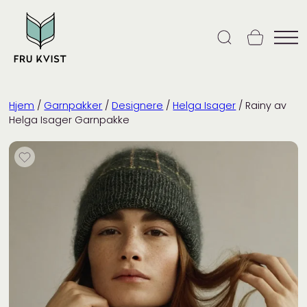
Skip
to
content
Hjem
/
Garnpakker
/
Designere
/
Helga Isager
/ Rainy av
Helga Isager Garnpakke