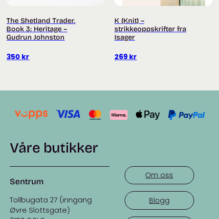
The Shetland Trader.
K (Knit) –
Book 3: Heritage –
strikkeoppskrifter fra
Gudrun Johnston
Isager
350
kr
269
kr
Våre butikker
Om oss
Sentrum
Tollbugata 27 (inngang
Blogg
Øvre Slottsgate)