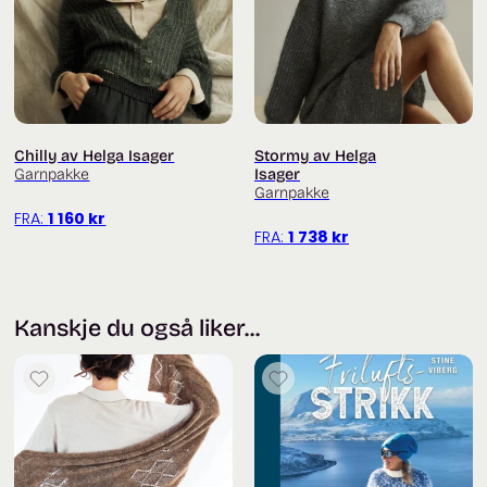
Chilly av Helga Isager
Stormy av Helga
Garnpakke
Isager
Garnpakke
FRA:
1 160
kr
FRA:
1 738
kr
Kanskje du også liker...