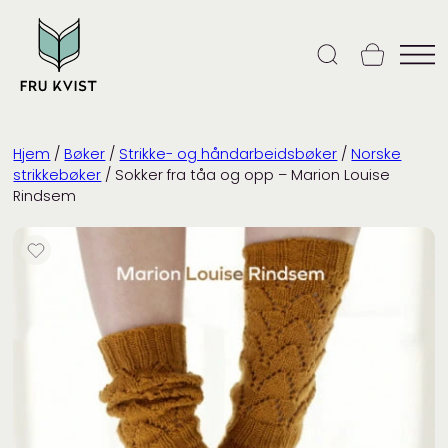
Skip
to
content
Hjem
/
Bøker
/
Strikke- og håndarbeidsbøker
/
Norske
strikkebøker
/ Sokker fra tåa og opp – Marion Louise
Rindsem