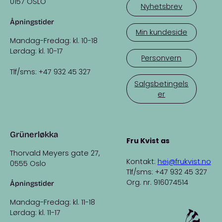
0157 OSLO
Nyhetsbrev
Åpningstider
Min kundeside
Mandag-Fredag: kl. 10-18
Lørdag: kl. 10-17
Personvern
Tlf/sms: +47 932 45 327
Salgsbetingels
er
Grünerløkka
Fru Kvist as
Thorvald Meyers gate 27,
Kontakt:
hei@frukvist.no
0555 Oslo
Tlf/sms: +47 932 45 327
Org. nr. 916074514
Åpningstider
Mandag-Fredag: kl. 11-18
Lørdag: kl. 11-17