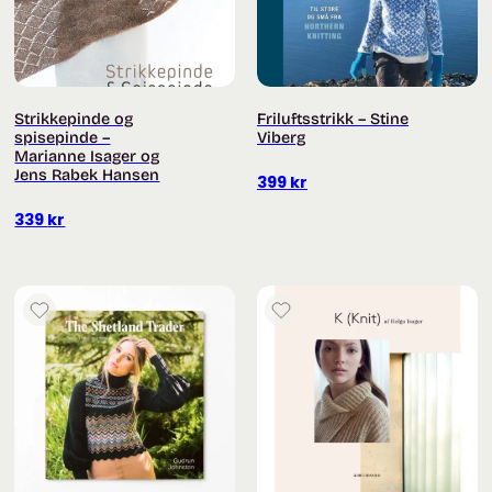
Strikkepinde og
Friluftsstrikk – Stine
spisepinde –
Viberg
Marianne Isager og
Jens Rabek Hansen
399
kr
339
kr