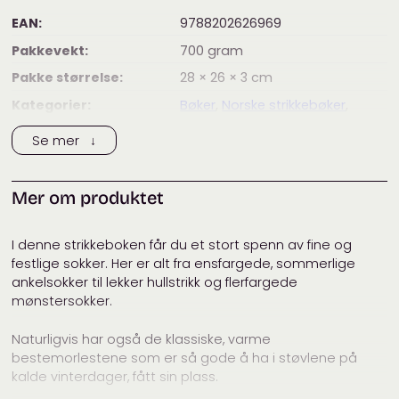
EAN:
9788202626969
Pakkevekt:
700
gram
Pakke størrelse:
28 × 26 × 3
cm
Kategorier:
Bøker
,
Norske strikkebøker
,
Strikke- og håndarbeidsbøker
Se mer ↓
Mer om produktet
I denne strikkeboken får du et stort spenn av fine og
festlige sokker. Her er alt fra ensfargede, sommerlige
ankelsokker til lekker hullstrikk og flerfargede
mønstersokker.
Naturligvis har også de klassiske, varme
bestemorlestene som er så gode å ha i støvlene på
kalde vinterdager, fått sin plass.