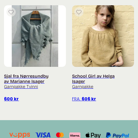
Sjal fra Nørresundby
School Girl av Helga
av Marianne Isager
Isager
Garnpakke Tvinni
Garnpakke
600
kr
FRA:
606
kr