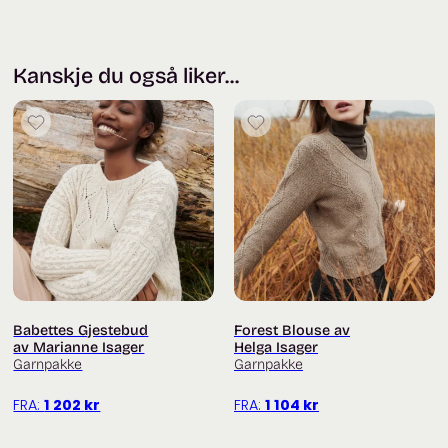
Kanskje du også liker...
Babettes Gjestebud
Forest Blouse av
av Marianne Isager
Helga Isager
Garnpakke
Garnpakke
FRA:
1 202
kr
FRA:
1 104
kr