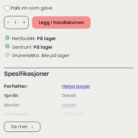
Innpakning
Pakk inn som gave
The
-
+
Legg i handlekurven
Bird
Collection
Nettbutikk:
På lager
-
Helga
Sentrum:
På lager
Isager
Grünerløkka:
Ikke på lager
antall
Spesifikasjoner
Forfatter:
Helga Isager
Språk:
Dansk
Merke:
Isager
Pakkevekt:
400
gram
Pakke størrelse:
23 × 18 × 1.5
cm
Se mer ↓
Kategorier:
Bøker
,
Helga Isager
,
Isager Garn
,