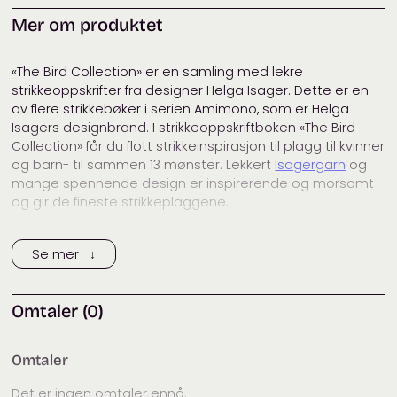
Strikk til dame & herre
,
Strikke-
Mer om produktet
og håndarbeidsbøker
«The Bird Collection» er en samling med lekre
strikkeoppskrifter fra designer Helga Isager. Dette er en
av flere strikkebøker i serien Amimono, som er Helga
Isagers designbrand. I strikkeoppskriftboken «The Bird
Collection» får du flott strikkeinspirasjon til plagg til kvinner
og barn- til sammen 13 mønster. Lekkert
Isagergarn
og
mange spennende design er inspirerende og morsomt
og gir de fineste strikkeplaggene.
Isagers grunnlegger, Marianne Isager, og hennes datter
Se mer ↓
Helga Isager, eier Isager Yarn as, og begge står bak en
rekke populære strikkebøker. Isager jobber sammen
med en rekke kjente designere, blant andre
Annette
Omtaler (0)
Danielsen
,
Susie Haumann
og
Charlotte Tøndering
.
Alle bøkene er med danske tekster, som er enkelt for
Omtaler
norske strikkere å forholde seg til. Teknikker og
fremgangsmåte er i hovedsak som vi er vant til i norske
Det er ingen omtaler ennå.