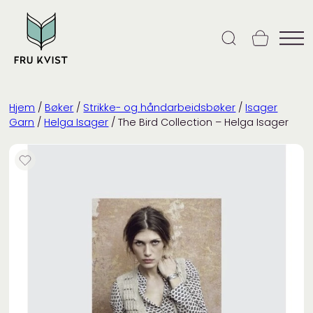
Skip
to
content
Hjem
/
Bøker
/
Strikke- og håndarbeidsbøker
/
Isager
Garn
/
Helga Isager
/ The Bird Collection – Helga Isager