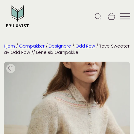
Skip
to
content
Hjem
/
Garnpakker
/
Designere
/
Odd Row
/ Tove Sweater
av Odd Row // Lene Rix Garnpakke