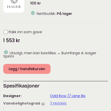
100
kr
Nettbutikk:
På lager
Innpakning
Pakk inn som gave
1 553
kr
Utsolgt, men kan bestilles → Bunnfarge A: Isager
Spinni
Legg i handlekurven
Spesifikasjoner
Designer:
Odd Row // Lene Rix
Vanskelighetsgrad
3 Middels
?
: