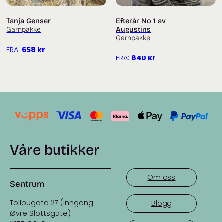
Trenger du hjelp med oppskriften? Titt innom
Tanja Genser
Efterår No 1 av
facebookgruppa
Fru Kvist – strikkegruppe for strikkehjelp
Garnpakke
Augustins
og inspirasjon
Garnpakke
FRA:
658
kr
Du finner flere garnpakker fra Isager
her
.
FRA:
840
kr
Våre butikker
Om oss
Sentrum
Tollbugata 27 (inngang
Blogg
Øvre Slottsgate)