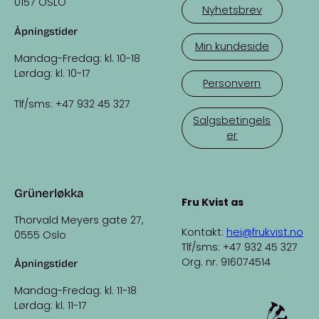
0157 OSLO
Nyhetsbrev
Åpningstider
Min kundeside
Mandag-Fredag: kl. 10-18
Lørdag: kl. 10-17
Personvern
Tlf/sms: +47 932 45 327
Salgsbetingels
er
Grünerløkka
Fru Kvist as
Thorvald Meyers gate 27,
Kontakt:
hei@frukvist.no
0555 Oslo
Tlf/sms: +47 932 45 327
Org. nr. 916074514
Åpningstider
Mandag-Fredag: kl. 11-18
Lørdag: kl. 11-17