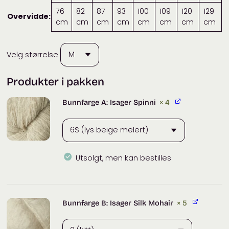
76
82
87
93
100
109
120
129
Overvidde:
cm
cm
cm
cm
cm
cm
cm
cm
Velg størrelse
Produkter i pakken
Bunnfarge A: Isager Spinni
× 4
Utsolgt, men kan bestilles
Isager
Spinni
(50g)
Bunnfarge B: Isager Silk Mohair
× 5
antall