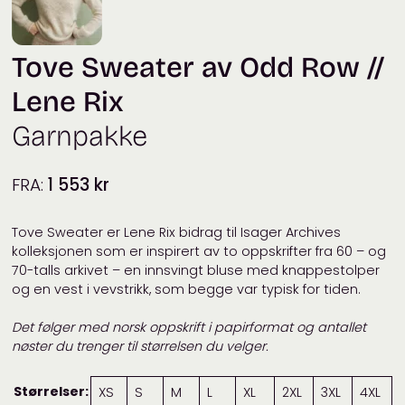
Tove Sweater av Odd Row //
Lene Rix
Garnpakke
FRA:
1 553
kr
Tove Sweater er Lene Rix bidrag til Isager Archives
kolleksjonen som er inspirert av to oppskrifter fra 60 – og
70-talls arkivet – en innsvingt bluse med knappestolper
og en vest i vevstrikk, som begge var typisk for tiden.
Det følger med norsk oppskrift i papirformat og antallet
nøster du trenger til størrelsen du velger.
Størrelser:
XS
S
M
L
XL
2XL
3XL
4XL