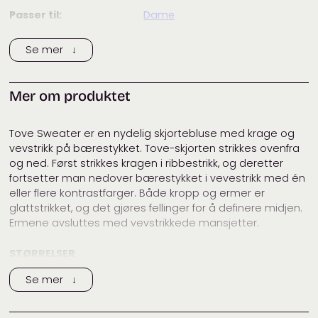
Passer til:
Dame
Merke:
Odd Row
Se mer ↓
Tags:
garnpakke
,
isager archives
,
isager silk mohair
,
isager spinni
Mer om produktet
Kategorier:
Archives Collection
,
Dame
,
Designere
,
Garnpakker
,
Gensere
,
Isager
,
Odd Row
Tove Sweater er en nydelig skjortebluse med krage og
vevstrikk på bærestykket. Tove-skjorten strikkes ovenfra
og ned. Først strikkes kragen i ribbestrikk, og deretter
fortsetter man nedover bærestykket i vevestrikk med én
eller flere kontrastfarger. Både kropp og ermer er
glattstrikket, og det gjøres fellinger for å definere midjen.
Ermene avsluttes med vevstrikkede mansjetter.
STØRRELSER
XS (S) M (L) XL (2XL) 3XL (4XL)
Se mer ↓
Overvidde
76 (82) 87 (93) 100 (109) 120 (129) cm