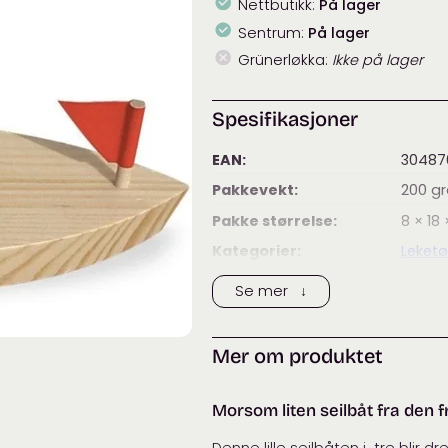
Nettbutikk:
På lager
antall
Sentrum:
På lager
Grünerløkka:
Ikke på lager
Spesifikasjoner
EAN:
30487
Pakkevekt:
200
g
Pakke størrelse:
8 × 18
Kategorier:
Leketø
Se mer ↓
Mer om produktet
Morsom liten seilbåt fra den