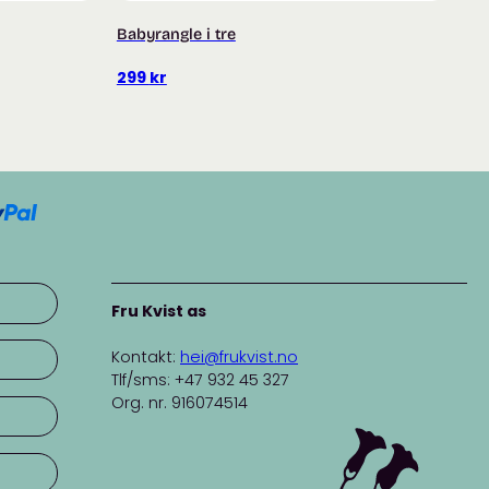
Babyrangle i tre
299
kr
Fru Kvist as
Kontakt:
hei@frukvist.no
Tlf/sms: +47 932 45 327
Org. nr. 916074514