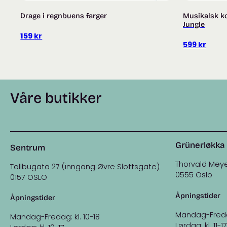
Drage i regnbuens farger
Musikalsk ko
Jungle
159
kr
599
kr
Våre butikker
Grünerløkka
Sentrum
Thorvald Meye
Tollbugata 27 (inngang Øvre Slottsgate)
0555 Oslo
0157 OSLO
Åpningstider
Åpningstider
Mandag-Fredag:
Mandag-Fredag: kl. 10-18
Lørdag: kl. 11-17