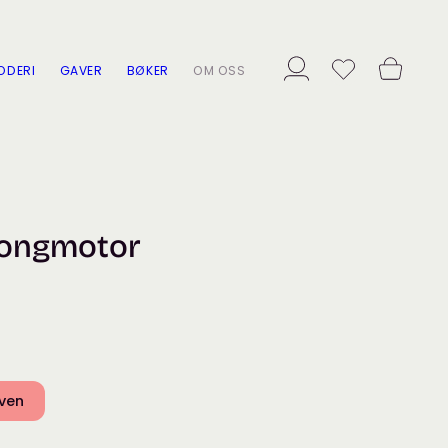
ODERI
GAVER
BØKER
OM OSS
longmotor
rven