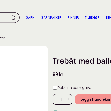
GARN
GARNPAKKER
PINNER
TILBEHØR
BR
tor
Trebåt med bal
99
kr
Innpakning
Pakk inn som gave
Trebåt
-
+
Legg i handleku
med
ballongmotor