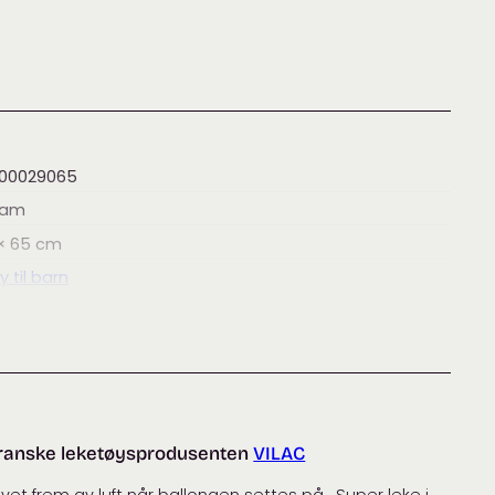
00029065
ram
 × 65
cm
y til barn
 franske leketøysprodusenten
VILAC