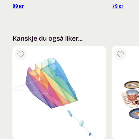
99
kr
79
kr
Kanskje du også liker...