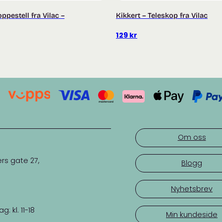
ppestell fra Vilac –
Kikkert – Teleskop fra Vilac
129
kr
Om oss
rs gate 27,
Blogg
Nyhetsbrev
 kl. 11-18
Min kundeside