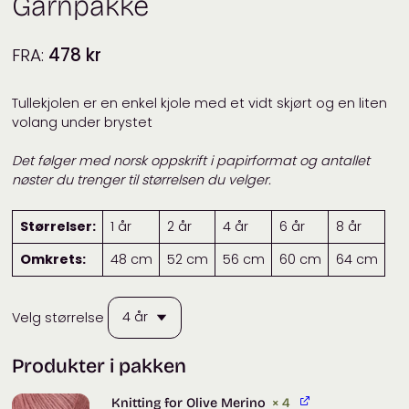
Garnpakke
FRA:
478
kr
Tullekjolen er en enkel kjole med et vidt skjørt og en liten
volang under brystet
Det følger med norsk oppskrift i papirformat og antallet
nøster du trenger til størrelsen du velger.
Størrelser:
1 år
2 år
4 år
6 år
8 år
Omkrets:
48 cm
52 cm
56 cm
60 cm
64 cm
Velg størrelse
Produkter i pakken
Knitting for Olive Merino
× 4