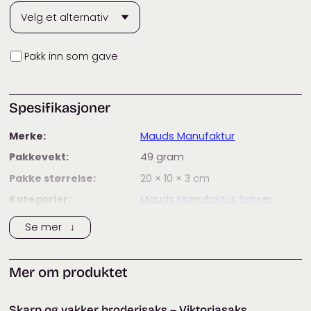
Innpakning
Pakk inn som gave
Spesifikasjoner
Merke:
Mauds Manufaktur
Pakkevekt:
49
gram
Pakke størrelse:
20 × 10 × 3
cm
Kategorier:
Mauds Manufaktur
,
Sakser
Se mer ↓
Mer om produktet
Skarp og vakker broderisaks – Viktoriasaks