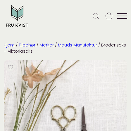
Skip
to
content
Hjem
/
Tilbehør
/
Merker
/
Mauds Manufaktur
/ Broderisaks
– Viktoriasaks