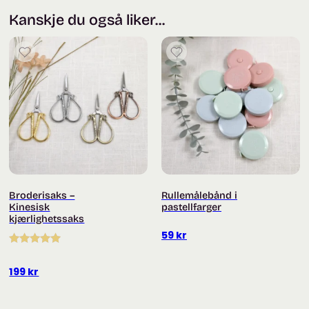
Kanskje du også liker...
Broderisaks –
Rullemålebånd i
Kinesisk
pastellfarger
kjærlighetssaks
59
kr
Vurdert
5.00
av 5
199
kr