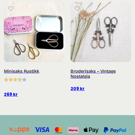
Minisaks Rustikk
Broderisaks – Vintage
Nostalgia
Vurdert
209
kr
4.00
av 5
269
kr