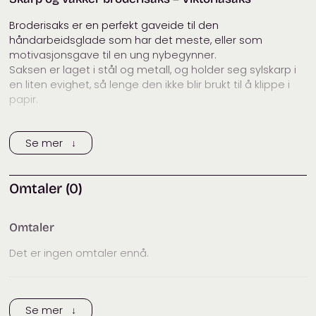
Broderisaks er en perfekt gaveide til den
håndarbeidsglade som har det meste, eller som
motivasjonsgave til en ung nybegynner.
Saksen er laget i stål og metall, og holder seg sylskarp i
en liten evighet, så lenge den ikke blir brukt til å klippe i
papir.
Lengde: 9,5 cm
Se mer ↓
Bredde: 4,5 cm
Knivblad: 3 cm
Omtaler (0)
Viktoriasaks kommer i to farger:
Matt bronsefarget
Gullfarget
Omtaler
Det er ingen omtaler ennå.
Vi har flere fine håndarbeidssakser i nettbutikken, se blant
annet
alvevinge
,
blondeslør
og den særpregede
Trykk her for å legge til en omtale
kinesiske kjærlighetssaksen.
Se mer ↓