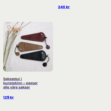
Vurdert
5.00
79 kr
av 5
240
kr
Sakseetui i
kunstskinn – passer
alle våre sakser
129
kr