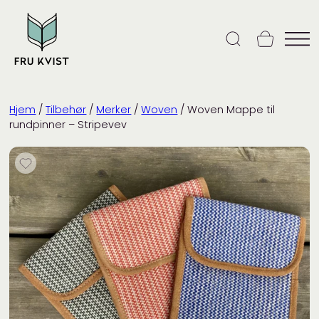
Skip
to
content
Hjem
/
Tilbehør
/
Merker
/
Woven
/ Woven Mappe til
rundpinner – Stripevev