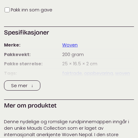
Innpakning
Pakk inn som gave
Spesifikasjoner
Merke:
Woven
Pakkevekt:
200
gram
Pakke størrelse:
25 × 16.5 × 2
cm
Tags:
fairtrade
,
oppbevaring
,
woven
Kategorier:
Oppbevaring og organisering
,
Se mer ↓
Woven
Mer om produktet
Denne nydelige og romslige rundpinnemappen inngår i
den unike Mauds Collection som er laget av
internasjonalt anerkjente Woven Nepal. I den store