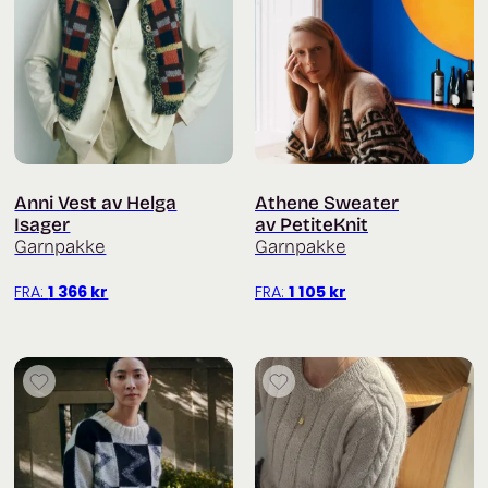
Anni Vest av Helga
Athene Sweater
Isager
av PetiteKnit
Garnpakke
Garnpakke
FRA:
1 366
kr
FRA:
1 105
kr