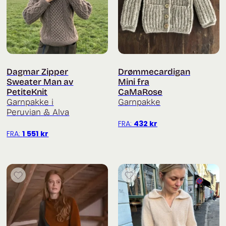
Dagmar Zipper
Drømmecardigan
Sweater Man av
Mini fra
PetiteKnit
CaMaRose
Garnpakke i
Garnpakke
Peruvian & Alva
FRA:
432
kr
FRA:
1 551
kr