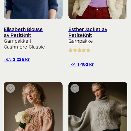
Elisabeth Blouse
Esther Jacket av
av PetitKnit
PetiteKnit
Garnpakke i
Garnpakke
Cashmere Classic
Vurdert
5.00
FRA:
2 225
kr
av 5
FRA:
1 452
kr