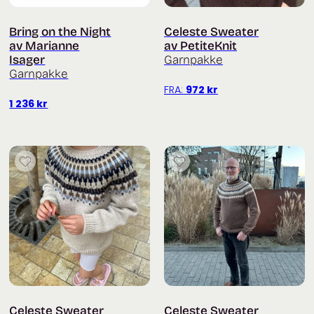
Bring on the Night
Celeste Sweater
av Marianne
av PetiteKnit
Isager
Garnpakke
Garnpakke
FRA:
972
kr
1 236
kr
Celeste Sweater
Celeste Sweater