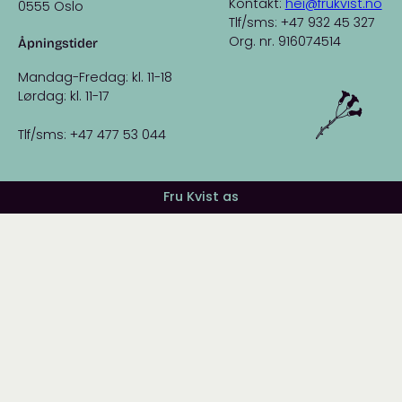
Kontakt:
hei@frukvist.no
0555 Oslo
Tlf/sms: +47 932 45 327
Org. nr. 916074514
Åpningstider
Mandag-Fredag: kl. 11-18
Lørdag: kl. 11-17
Tlf/sms: +47 477 53 044
Fru Kvist as