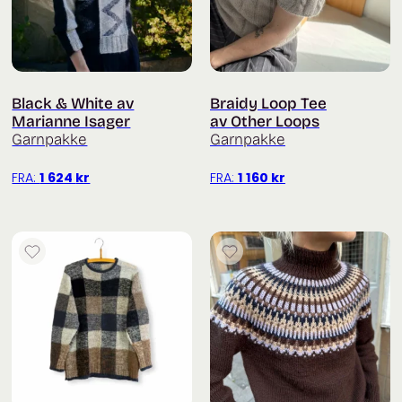
Black & White av
Braidy Loop Tee
Marianne Isager
av Other Loops
Garnpakke
Garnpakke
FRA:
1 624
kr
FRA:
1 160
kr