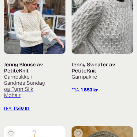
Jenny Blouse av
Jenny Sweater av
PetiteKnit
PetiteKnit
Garnpakke i
Garnpakke
Sandnes Sunday
og Tynn Silk
FRA:
1 853
kr
Mohair
FRA:
1 510
kr