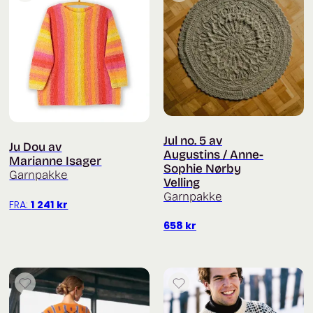
Jul no. 5 av
Ju Dou av
Augustins / Anne-
Marianne Isager
Sophie Nørby
Garnpakke
Velling
Garnpakke
FRA:
1 241
kr
658
kr