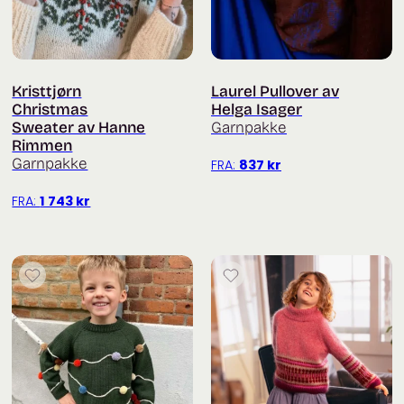
Kristtjørn
Laurel Pullover av
Christmas
Helga Isager
Sweater av Hanne
Garnpakke
Rimmen
Garnpakke
FRA:
837
kr
FRA:
1 743
kr