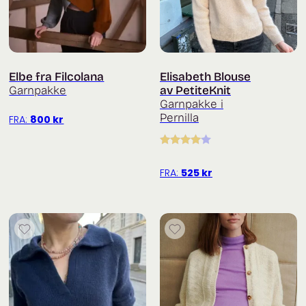
Elbe fra Filcolana
Elisabeth Blouse
Garnpakke
av PetiteKnit
Garnpakke i
Pernilla
FRA:
800
kr
Vurdert
4.00
av 5
FRA:
525
kr