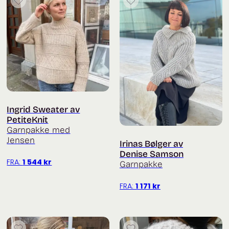
Ingrid Sweater av
PetiteKnit
Garnpakke med
Jensen
Irinas Bølger av
Denise Samson
FRA:
1 544
kr
Garnpakke
FRA:
1 171
kr