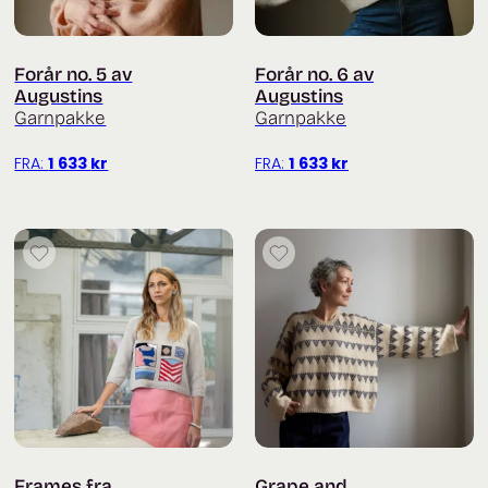
Forår no. 5 av
Forår no. 6 av
Augustins
Augustins
Garnpakke
Garnpakke
FRA:
1 633
kr
FRA:
1 633
kr
Frames fra
Grape and