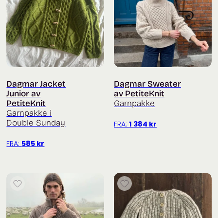
Dagmar Jacket
Dagmar Sweater
Junior av
av PetiteKnit
PetiteKnit
Garnpakke
Garnpakke i
Double Sunday
FRA:
1 384
kr
FRA:
585
kr