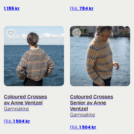
1 186
kr
FRA:
784
kr
Coloured Crosses
Coloured Crosses
av Anne Ventzel
Senior av Anne
Garnpakke
Ventzel
Garnpakke
FRA:
1 504
kr
FRA:
1 504
kr