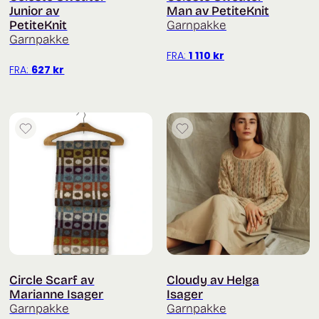
Junior av
Man av PetiteKnit
PetiteKnit
Garnpakke
Garnpakke
FRA:
1 110
kr
FRA:
627
kr
Circle Scarf av
Cloudy av Helga
Marianne Isager
Isager
Garnpakke
Garnpakke