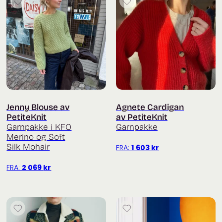
Jenny Blouse av
Agnete Cardigan
PetiteKnit
av PetiteKnit
Garnpakke i KFO
Garnpakke
Merino og Soft
Silk Mohair
FRA:
1 603
kr
FRA:
2 069
kr