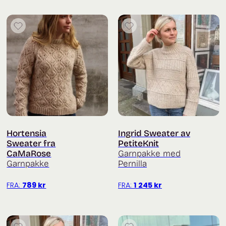
Hortensia
Ingrid Sweater av
Sweater fra
PetiteKnit
CaMaRose
Garnpakke med
Garnpakke
Pernilla
FRA:
789
kr
FRA:
1 245
kr