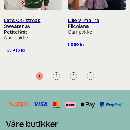
Let’s Christmas
Lille Vilma fra
Sweater av
Filcolana
PetiteKnit
Garnpakke
Garnpakke
1 060
kr
FRA:
415
kr
→
1
2
3
Våre butikker