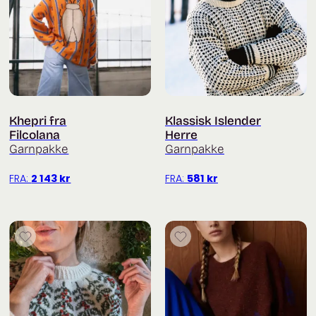
Khepri fra
Klassisk Islender
Filcolana
Herre
Garnpakke
Garnpakke
FRA:
2 143
kr
FRA:
581
kr