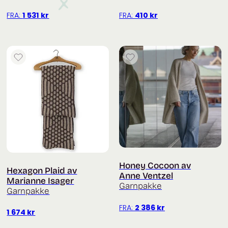
FRA:
1 531
kr
FRA:
410
kr
Honey Cocoon av
Hexagon Plaid av
Anne Ventzel
Marianne Isager
Garnpakke
Garnpakke
FRA:
2 386
kr
1 674
kr