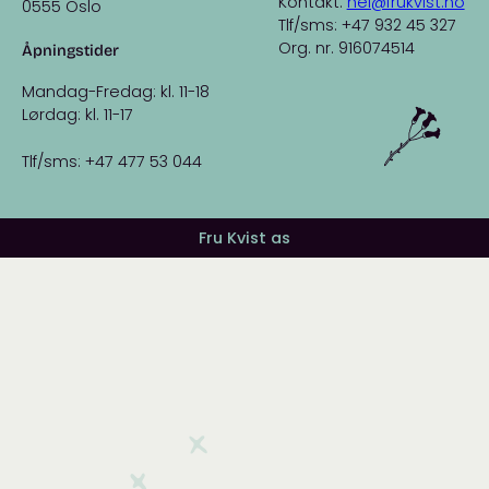
Kontakt:
hei@frukvist.no
0555 Oslo
Tlf/sms: +47 932 45 327
Org. nr. 916074514
Åpningstider
Mandag-Fredag: kl. 11-18
Lørdag: kl. 11-17
Tlf/sms: +47 477 53 044
Fru Kvist as