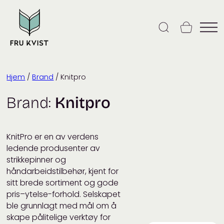
Skip
to
content
Hjem
/
Brand
/ Knitpro
Brand:
Knitpro
KnitPro er en av verdens
ledende produsenter av
strikkepinner og
håndarbeidstilbehør, kjent for
sitt brede sortiment og gode
pris–ytelse-forhold. Selskapet
ble grunnlagt med mål om å
skape pålitelige verktøy for