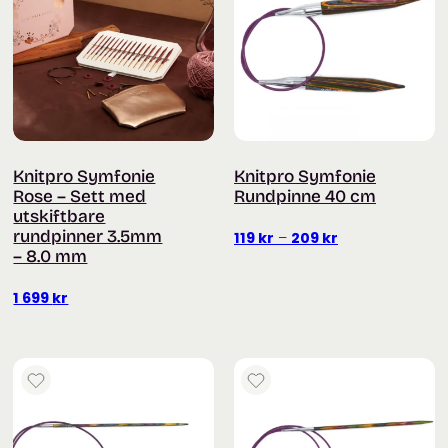
Knitpro Symfonie
Knitpro Symfonie
Rose – Sett med
Rundpinne 40 cm
utskiftbare
rundpinner 3.5mm
Prisområde:
119
kr
–
209
kr
– 8.0 mm
119 kr
til
1 699
kr
209 kr