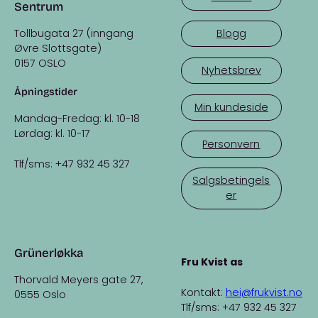
Sentrum
Tollbugata 27 (inngang
Blogg
Øvre Slottsgate)
0157 OSLO
Nyhetsbrev
Åpningstider
Min kundeside
Mandag-Fredag: kl. 10-18
Lørdag: kl. 10-17
Personvern
Tlf/sms: +47 932 45 327
Salgsbetingels
er
Grünerløkka
Fru Kvist as
Thorvald Meyers gate 27,
Kontakt:
hei@frukvist.no
0555 Oslo
Tlf/sms: +47 932 45 327