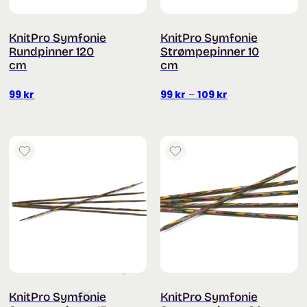
KnitPro Symfonie
KnitPro Symfonie
Rundpinner 120
Strømpepinner 10
cm
cm
Prisområde:
99
kr
99
kr
–
109
kr
99 kr
til
109 kr
KnitPro Symfonie
KnitPro Symfonie