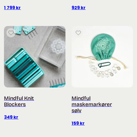
1 799
kr
929
kr
Mindful Knit
Mindful
Blockers
maskemarkører
sølv
349
kr
159
kr