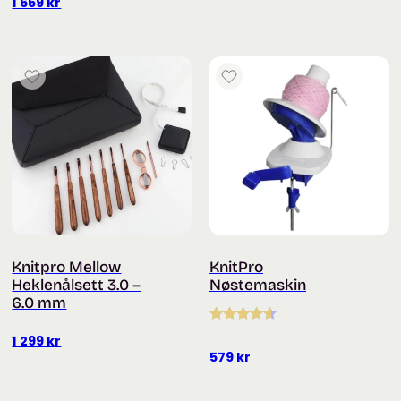
1 659
kr
Knitpro Mellow
KnitPro
Heklenålsett 3.0 –
Nøstemaskin
6.0 mm
Vurdert
1 299
kr
4.50
av 5
579
kr