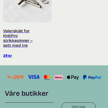
Vaierskjøt for
KnitPro
strikkepinner –
sett med tre
29
kr
Våre butikker
Om oss