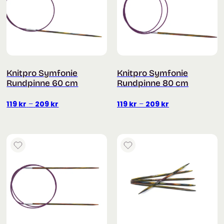
Knitpro Symfonie
Knitpro Symfonie
Rundpinne 60 cm
Rundpinne 80 cm
Prisområde:
Prisområde:
119
kr
–
209
kr
119
kr
–
209
kr
119 kr
119 kr
til
til
209 kr
209 kr