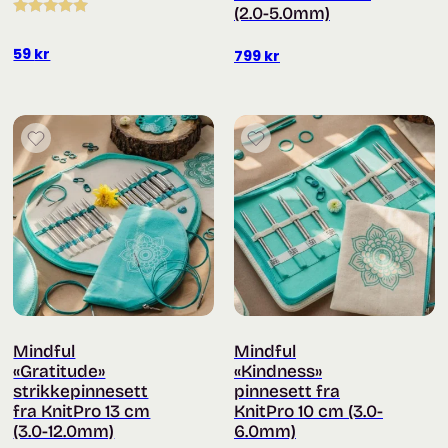
(2.0-5.0mm)
Vurdert
5.00
av 5
59
kr
799
kr
Mindful
Mindful
«Gratitude»
«Kindness»
strikkepinnesett
pinnesett fra
fra KnitPro 13 cm
KnitPro 10 cm (3.0-
(3.0-12.0mm)
6.0mm)