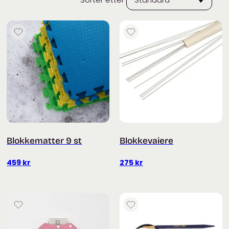
Sorter etter
Blokkematter 9 st
Blokkevaiere
459
kr
275
kr