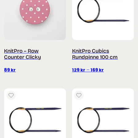
KnitPro – Row
KnitPro Cubics
Counter Clicky
Rundpinne 100 cm
Prisområde:
89
kr
129
kr
–
169
kr
129 kr
til
169 kr