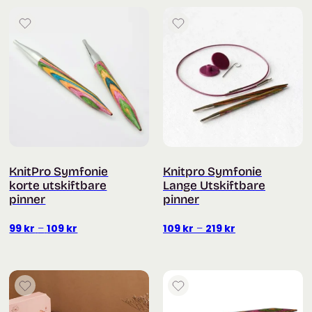
KnitPro Symfonie
Knitpro Symfonie
korte utskiftbare
Lange Utskiftbare
pinner
pinner
Prisområde:
Prisområde:
99
kr
–
109
kr
109
kr
–
219
kr
99 kr
109 kr
til
til
109 kr
219 kr