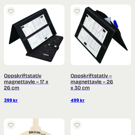
Oppskriftstativ
Oppskriftstativ –
magnettavle – 17 x
magnettavle – 26
26 cm
x 30 cm
399
kr
499
kr