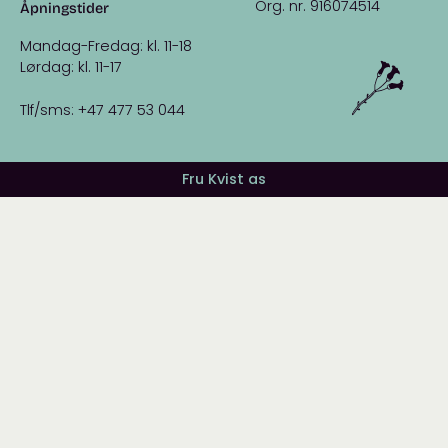
Org. nr. 916074514
Åpningstider
Mandag-Fredag: kl. 11-18
Lørdag: kl. 11-17
Tlf/sms: +47 477 53 044
Fru Kvist as