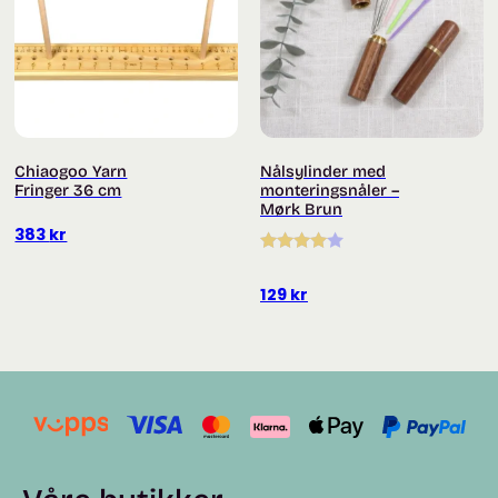
Chiaogoo Yarn
Nålsylinder med
Fringer 36 cm
monteringsnåler –
Mørk Brun
383
kr
Vurdert
4.00
av 5
129
kr