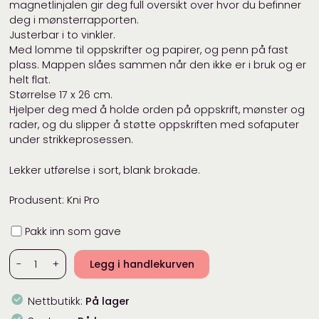
magnetlinjalen gir deg full oversikt over hvor du befinner
deg i mønsterrapporten.
Justerbar i to vinkler.
Med lomme til oppskrifter og papirer, og penn på fast
plass. Mappen slåes sammen når den ikke er i bruk og er
helt flat.
Størrelse 17 x 26 cm.
Hjelper deg med å holde orden på oppskrift, mønster og
rader, og du slipper å støtte oppskriften med sofaputer
under strikkeprosessen.
Lekker utførelse i sort, blank brokade.
Produsent: Kni Pro
Innpakning
Pakk inn som gave
Oppskriftstativ
-
+
Legg i handlekurven
magnettavle
-
Nettbutikk:
På lager
17