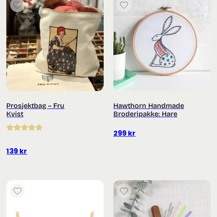
Prosjektbag – Fru
Hawthorn Handmade
Kvist
Broderipakke: Hare
299
kr
Vurdert
5.00
av 5
139
kr