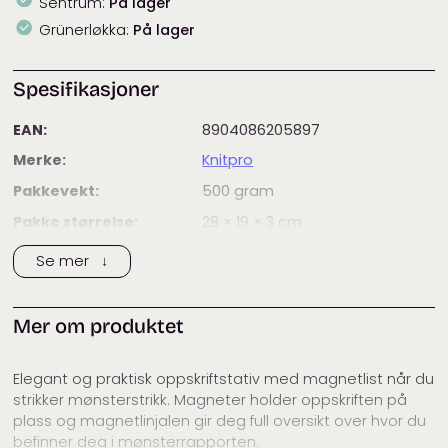
x
Sentrum:
På lager
26
Grünerløkka:
På lager
cm
antall
Spesifikasjoner
EAN:
8904086205897
Merke:
Knitpro
Pakkevekt:
500
gram
Pakke størrelse:
28 × 19 × 3
cm
Kategorier:
KnitPro
,
Merker
,
Strikkeverktøy
,
Se mer ↓
Tilbehør
Mer om produktet
Elegant og praktisk oppskriftstativ med magnetlist når du
strikker mønsterstrikk. Magneter holder oppskriften på
plass og magnetlinjalen gir deg full oversikt over hvor du
befinner deg i mønsterrapporten.