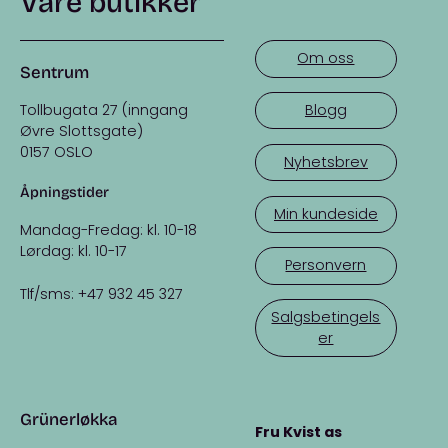
Våre butikker
Om oss
Sentrum
Tollbugata 27 (inngang
Blogg
Øvre Slottsgate)
0157 OSLO
Nyhetsbrev
Åpningstider
Min kundeside
Mandag-Fredag: kl. 10-18
Lørdag: kl. 10-17
Personvern
Tlf/sms: +47 932 45 327
Salgsbetingels
er
Grünerløkka
Fru Kvist as