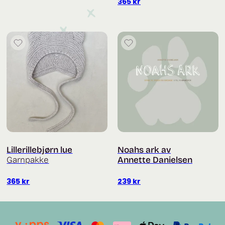
365
kr
Lillerillebjørn lue
Noahs ark av
Garnpakke
Annette Danielsen
365
kr
239
kr