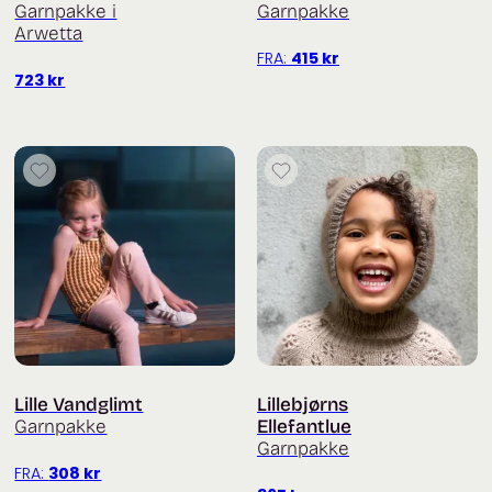
Garnpakke i
Garnpakke
Arwetta
FRA:
415
kr
723
kr
Lille Vandglimt
Lillebjørns
Garnpakke
Ellefantlue
Garnpakke
FRA:
308
kr