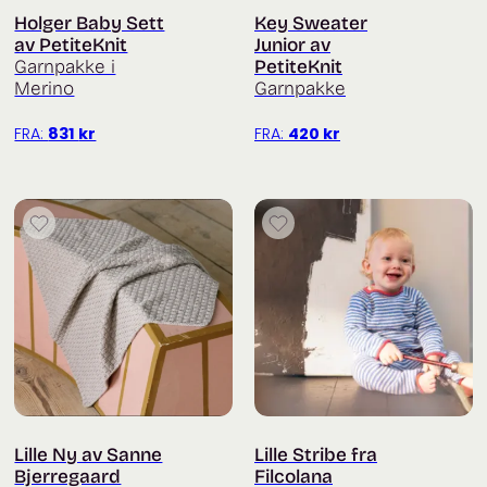
Holger Baby Sett
Key Sweater
av PetiteKnit
Junior av
Garnpakke i
PetiteKnit
Merino
Garnpakke
FRA:
831
kr
FRA:
420
kr
Lille Ny av Sanne
Lille Stribe fra
Bjerregaard
Filcolana