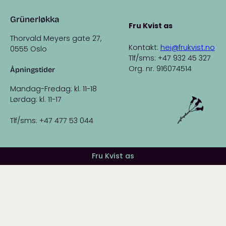
Grünerløkka
Fru Kvist as
Thorvald Meyers gate 27,
Kontakt:
hei@frukvist.no
0555 Oslo
Tlf/sms: +47 932 45 327
Org. nr. 916074514
Åpningstider
Mandag-Fredag: kl. 11-18
Lørdag: kl. 11-17
Tlf/sms: +47 477 53 044
Fru Kvist as