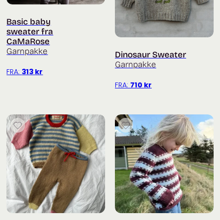
Basic baby
sweater fra
CaMaRose
Garnpakke
Dinosaur Sweater
Garnpakke
FRA:
313
kr
FRA:
710
kr