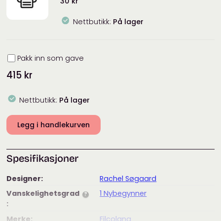
30
kr
Nettbutikk:
På lager
Innpakning
Pakk inn som gave
415
kr
Nettbutikk:
På lager
Legg i handlekurven
Spesifikasjoner
Designer:
Rachel Søgaard
Vanskelighetsgrad
1 Nybegynner
?
:
Merke:
Filcolana