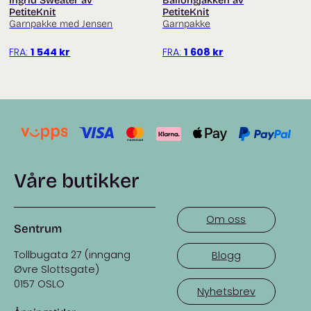
Ingrid Sweater av
Ballongjakken av
PetiteKnit
PetiteKnit
Du finner flere garnpakker fra Filcolana
her
Garnpakke med Jensen
Garnpakke
FRA:
1 544
kr
FRA:
1 608
kr
Våre butikker
Om oss
Sentrum
Tollbugata 27 (inngang
Blogg
Øvre Slottsgate)
0157 OSLO
Nyhetsbrev