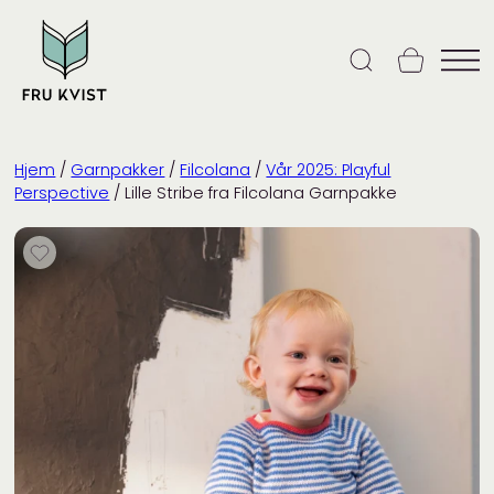
Skip
to
content
Hjem
/
Garnpakker
/
Filcolana
/
Vår 2025: Playful
Perspective
/ Lille Stribe fra Filcolana Garnpakke