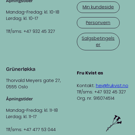
Åpningstider
Min kundeside
Mandag-Fredag: kl. 10-18
Lørdag: kl. 10-17
Personvern
Tlf/sms: +47 932 45 327
Salgsbetingels
er
Grünerløkka
Fru Kvist as
Thorvald Meyers gate 27,
Kontakt:
hei@frukvist.no
0555 Oslo
Tlf/sms: +47 932 45 327
Org. nr. 916074514
Åpningstider
Mandag-Fredag: kl. 11-18
Lørdag: kl. 11-17
Tlf/sms: +47 477 53 044