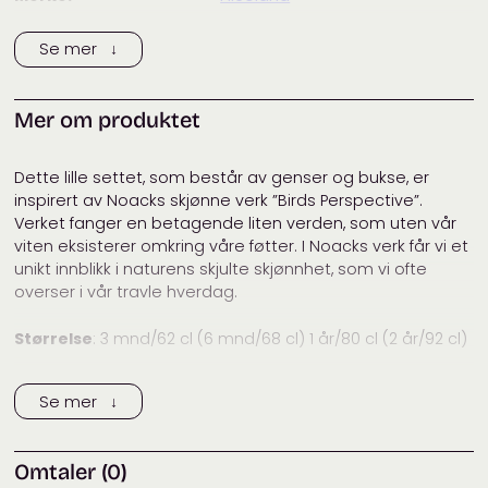
Tags:
Baby og barn
,
filcolana
,
Playful
Se mer ↓
Perspective
Kategorier:
Baby og barn
,
Babysett
,
Filcolana
,
Garnpakker
,
Gensere
,
Mer om produktet
Vår 2025: Playful Perspective
Dette lille settet, som består av genser og bukse, er
inspirert av Noacks skjønne verk ”Birds Perspective”.
Verket fanger en betagende liten verden, som uten vår
viten eksisterer omkring våre føtter. I Noacks verk får vi et
unikt innblikk i naturens skjulte skjønnhet, som vi ofte
overser i vår travle hverdag.
Størrelse
: 3 mnd/62 cl (6 mnd/68 cl) 1 år/80 cl (2 år/92 cl)
Genser
Se mer ↓
Passer til brystvidde
: 45-49 (50-52) 53-55 (56-59) cm
Overvidde
: 49 (52) 56 (61) cm
Lengde
: 25 (28) 30 (33) cm
Omtaler (0)
Ermelængde
: 15 (17) 19 (22) cm