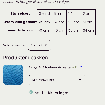
nøster du trenger til størrelsen du velger.
Størrelser:
3 mnd
6 mnd
1 år
2 år
Overvidde genser:
49 cm
52 cm
56 cm
61 cm
Livvidde bukse:
41 cm
46 cm
50 cm
54 cm
Velg størrelse
Produkter i pakken
Farge A: Filcolana Arwetta
× 2
Nettbutikk:
På lager
Filcolana