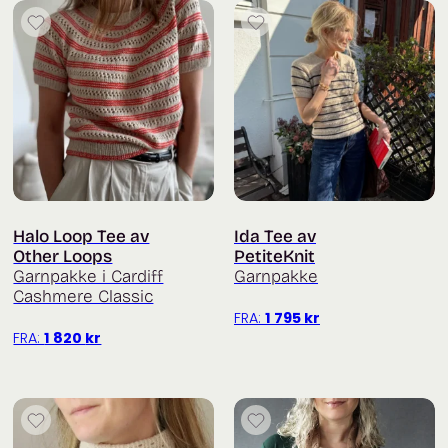
Halo Loop Tee av
Ida Tee av
Other Loops
PetiteKnit
Garnpakke i Cardiff
Garnpakke
Cashmere Classic
FRA:
1 795
kr
FRA:
1 820
kr