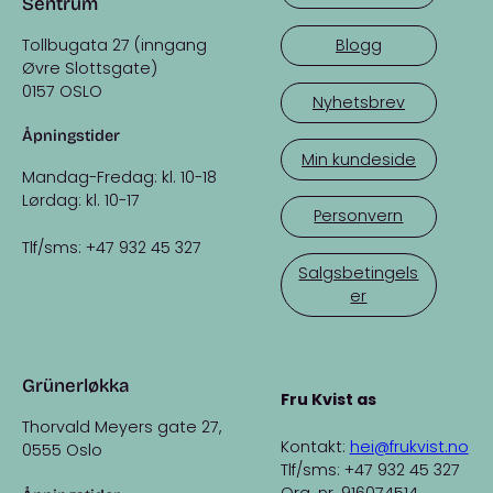
Sentrum
Tollbugata 27 (inngang
Blogg
Øvre Slottsgate)
0157 OSLO
Nyhetsbrev
Åpningstider
Min kundeside
Mandag-Fredag: kl. 10-18
Lørdag: kl. 10-17
Personvern
Tlf/sms: +47 932 45 327
Salgsbetingels
er
Grünerløkka
Fru Kvist as
Thorvald Meyers gate 27,
Kontakt:
hei@frukvist.no
0555 Oslo
Tlf/sms: +47 932 45 327
Org. nr. 916074514