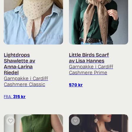
Lightdrops
Little Birds Scarf
Shawlette av
av Lisa Hannes
Anna-Larina
Garnpakke i Cardiff
Riedel
Cashmere Prime
Garnpakke i Cardiff
Cashmere Classic
570
kr
FRA:
315
kr