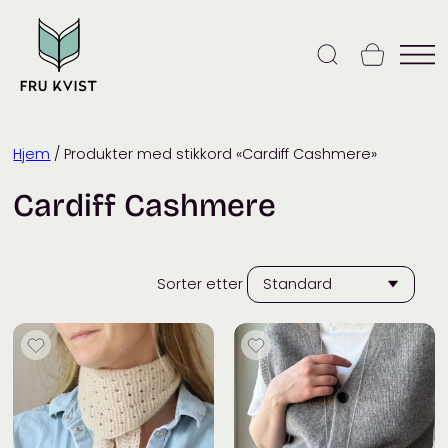
Skip
to
content
Hjem
/ Produkter med stikkord «Cardiff Cashmere»
Cardiff Cashmere
Sorter etter