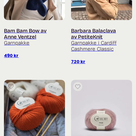
Bam Bam Bow av
Barbara Balaclava
Anne Ventzel
av PetiteKnit
Garnpakke
Garnpakke i Cardiff
Cashmere Classic
490
kr
720
kr