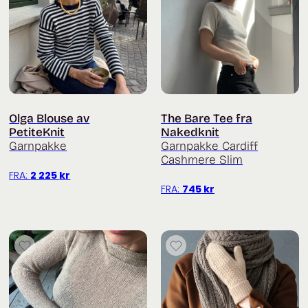
Olga Blouse av
The Bare Tee fra
PetiteKnit
Nakedknit
Garnpakke
Garnpakke Cardiff
Cashmere Slim
FRA:
2 225
kr
FRA:
745
kr