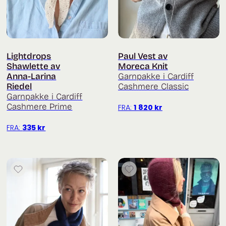
Lightdrops
Paul Vest av
Shawlette av
Moreca Knit
Anna-Larina
Garnpakke i Cardiff
Riedel
Cashmere Classic
Garnpakke i Cardiff
Cashmere Prime
FRA:
1 820
kr
FRA:
335
kr