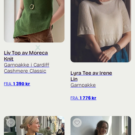
Liv Top av Moreca
Knit
Garnpakke i Cardiff
Cashmere Classic
Lyra Tee av Irene
Lin
FRA:
1 390
kr
Garnpakke
FRA:
1 776
kr