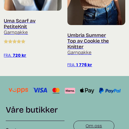
Uma Scarf av
PetiteKnit
Garnpakke
Umbria Summer
Top av Cookie the
Knitter
Vurdert
5.00
Garnpakke
av 5
FRA:
720
kr
FRA:
1 776
kr
Våre butikker
Om oss