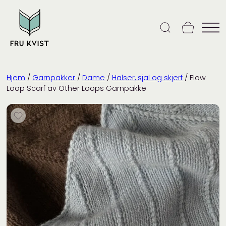
Skip
to
content
Hjem
/
Garnpakker
/
Dame
/
Halser, sjal og skjerf
/ Flow
Loop Scarf av Other Loops Garnpakke