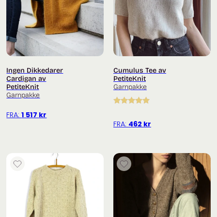
Ingen Dikkedarer
Cumulus Tee av
Cardigan av
PetiteKnit
PetiteKnit
Garnpakke
Garnpakke
Vurdert
5.00
FRA:
1 517
kr
av 5
FRA:
462
kr