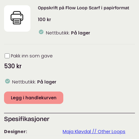
Classic
Oppskrift på Flow Loop Scarf i papirformat
antall
100
kr
Nettbutikk:
På lager
Innpakning
Pakk inn som gave
530
kr
Nettbutikk:
På lager
Legg i handlekurven
Spesifikasjoner
Designer:
Maja Kløvdal // Other Loops