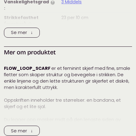
Vanskelighetsgrad
3 Middels
?
:
Strikkefasthet
23
per 10 cm
(masker)
:
?
Se mer ↓
Strikkefasthet
36
per 10 cm
(pinner)
:
?
Anbefalt
3,5
mm
Mer om produktet
pinnestørrelse:
Vaskeanvisning:
FLOW_LOOP_SCARF
er et feminint skjerf med fine, smale
Merke:
other_loops
fletter som skaper struktur og bevegelse i strikken. De
enkle linjene og den lette strukturen gir skjerfet et diskré,
Tags:
cardiff
,
Cardiff Cashmere
,
men karakterfullt uttrykk.
cardiff cashmere classic
,
kasjmir
,
other loops
,
skjerf
,
Oppskriften inneholder tre størrelser: en bandana, et
Småstrikk
skjerf og et lite sjal.
Kategorier:
Dame
,
Garnpakker
,
Halser, sjal
og skjerf
,
Småstrikk og tilbehør
Du legger opp masker midt på den lengste siden av
skjerfet. Deretter strikker du frem og tilbake med fletter,
Se mer ↓
mens du underveis øker ut både i sidene og på midten