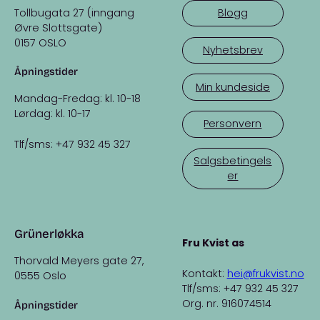
Tollbugata 27 (inngang
Blogg
Øvre Slottsgate)
0157 OSLO
Nyhetsbrev
Åpningstider
Min kundeside
Mandag-Fredag: kl. 10-18
Lørdag: kl. 10-17
Personvern
Tlf/sms: +47 932 45 327
Salgsbetingels
er
Grünerløkka
Fru Kvist as
Thorvald Meyers gate 27,
Kontakt:
hei@frukvist.no
0555 Oslo
Tlf/sms: +47 932 45 327
Org. nr. 916074514
Åpningstider