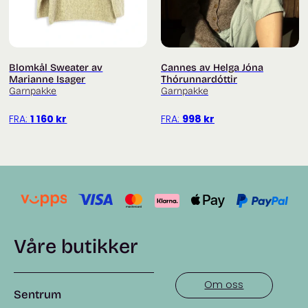
Blomkål Sweater av
Cannes av Helga Jóna
Marianne Isager
Thórunnardóttir
Garnpakke
Garnpakke
FRA:
1 160
kr
FRA:
998
kr
Våre butikker
Om oss
Sentrum