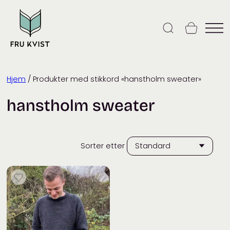
Skip
to
content
Hjem
/ Produkter med stikkord «hanstholm sweater»
hanstholm sweater
Sorter etter