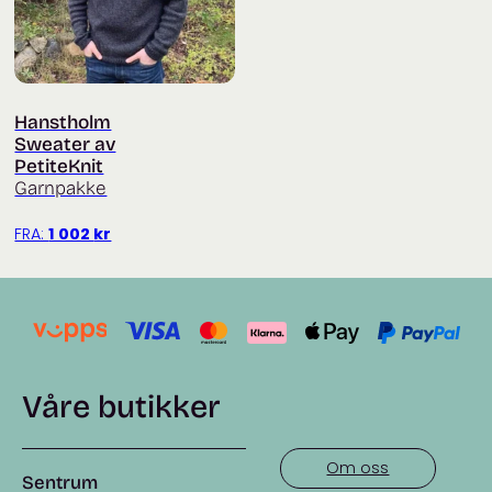
Hanstholm
Sweater av
PetiteKnit
Garnpakke
FRA:
1 002
kr
Våre butikker
Om oss
Sentrum