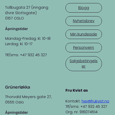
Tollbugata 27 (inngang
Blogg
Øvre Slottsgate)
0157 OSLO
Nyhetsbrev
Åpningstider
Min kundeside
Mandag-Fredag: kl. 10-18
Lørdag: kl. 10-17
Personvern
Tlf/sms: +47 932 45 327
Salgsbetingels
er
Grünerløkka
Fru Kvist as
Thorvald Meyers gate 27,
Kontakt:
hei@frukvist.no
0555 Oslo
Tlf/sms: +47 932 45 327
Org. nr. 916074514
Åpningstider