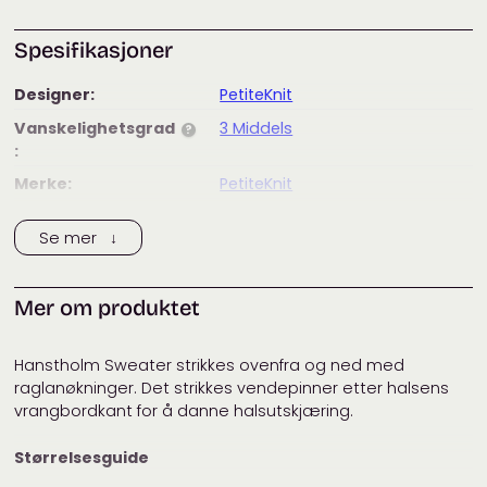
Spesifikasjoner
Designer:
PetiteKnit
Vanskelighetsgrad
3 Middels
?
:
Merke:
PetiteKnit
Tags:
genser
,
hanstholm sweater
,
Se mer ↓
herre
,
herregenser
,
petiteknit
Kategorier:
Designere
,
Garnpakker
,
Gensere
,
Gensere
,
Herre
,
Herre
,
PetiteKnit
Mer om produktet
Hanstholm Sweater strikkes ovenfra og ned med
raglanøkninger. Det strikkes vendepinner etter halsens
vrangbordkant for å danne halsutskjæring.
Størrelsesguide