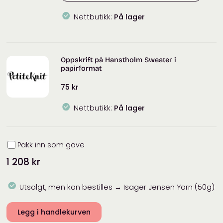
Nettbutikk:
På lager
Isager
Jensen
Yarn
Oppskrift på Hanstholm Sweater i
(50g)
papirformat
antall
75
kr
Nettbutikk:
På lager
Innpakning
Pakk inn som gave
1 208
kr
Utsolgt, men kan bestilles → Isager Jensen Yarn (50g)
Legg i handlekurven