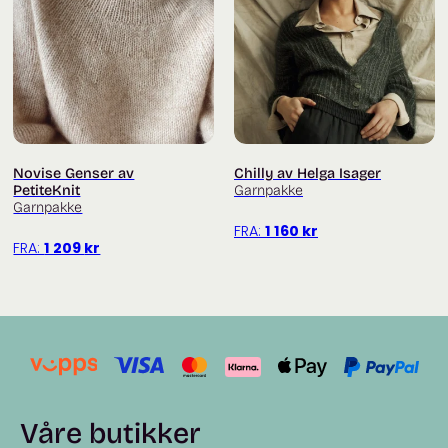
Du finner flere garnpakker fra PetiteKnit
her
.
Novise Genser av
Chilly av Helga Isager
PetiteKnit
Garnpakke
Garnpakke
FRA:
1 160
kr
FRA:
1 209
kr
Våre butikker