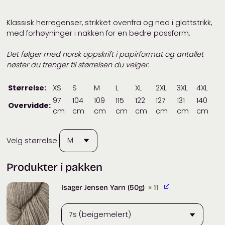
Klassisk herregenser, strikket ovenfra og ned i glattstrikk,
med forhøyninger i nakken for en bedre passform.
Det følger med norsk oppskrift i papirformat og antallet
nøster du trenger til størrelsen du velger.
Størrelse:
XS
S
M
L
XL
2XL
3XL
4XL
97
104
109
115
122
127
131
140
Overvidde:
cm
cm
cm
cm
cm
cm
cm
cm
Velg størrelse
Produkter i pakken
Isager Jensen Yarn (50g)
× 11