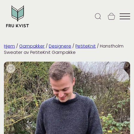
Skip
to
content
Hjem
/
Garnpakker
/
Designere
/
PetiteKnit
/ Hanstholm
Sweater av PetiteKnit Garnpakke