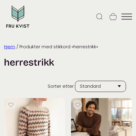
Skip
to
content
Hjem
/ Produkter med stikkord «herrestrikk»
herrestrikk
Sorter etter