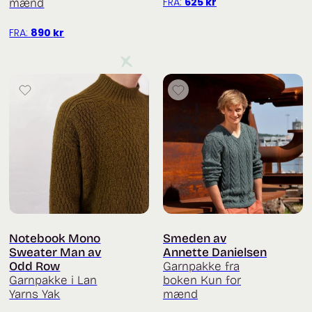
FRA:
625
kr
mænd
FRA:
890
kr
Notebook Mono
Smeden av
Sweater Man av
Annette Danielsen
Odd Row
Garnpakke fra
Garnpakke i Lan
boken Kun for
Yarns Yak
mænd