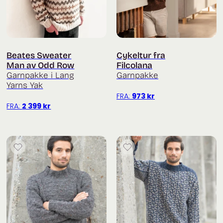
Beates Sweater
Cykeltur fra
Man av Odd Row
Filcolana
Garnpakke i Lang
Garnpakke
Yarns Yak
FRA:
973
kr
FRA:
2 399
kr