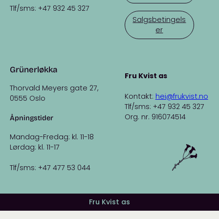
Tlf/sms: +47 932 45 327
Salgsbetingels
er
Grünerløkka
Fru Kvist as
Thorvald Meyers gate 27,
Kontakt:
hei@frukvist.no
0555 Oslo
Tlf/sms: +47 932 45 327
Org. nr. 916074514
Åpningstider
Mandag-Fredag: kl. 11-18
Lørdag: kl. 11-17
Tlf/sms: +47 477 53 044
Fru Kvist as