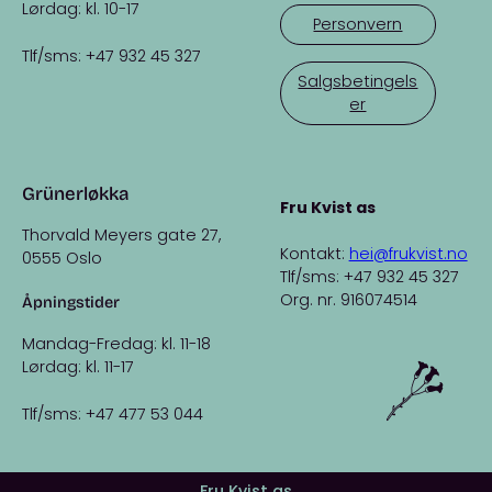
Lørdag: kl. 10-17
Personvern
Tlf/sms: +47 932 45 327
Salgsbetingels
er
Grünerløkka
Fru Kvist as
Thorvald Meyers gate 27,
Kontakt:
hei@frukvist.no
0555 Oslo
Tlf/sms: +47 932 45 327
Org. nr. 916074514
Åpningstider
Mandag-Fredag: kl. 11-18
Lørdag: kl. 11-17
Tlf/sms: +47 477 53 044
Fru Kvist as