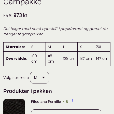
Garnpakke
FRA:
973
kr
Det følger med norsk oppskrift i papirformat og garnet du
trenger til garnpakken.
Størrelse:
S
M
L
XL
2XL
109
118
Overvidde:
128 cm
137 cm
147 cm
cm
cm
Velg størrelse
Produkter i pakken
Filcolana Pernilla
× 8