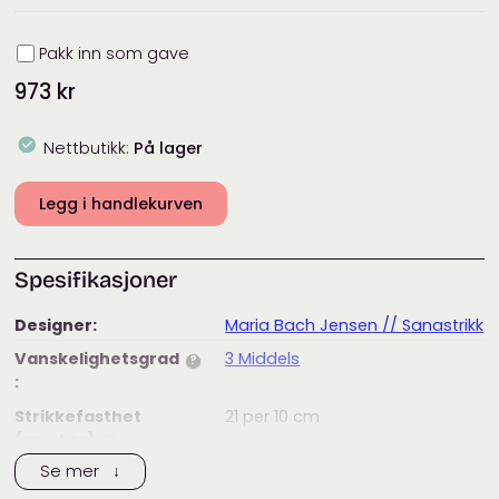
Innpakning
Pakk inn som gave
973
kr
Nettbutikk:
På lager
Legg i handlekurven
Spesifikasjoner
Designer:
Maria Bach Jensen // Sanastrikk
Vanskelighetsgrad
3 Middels
?
:
Strikkefasthet
21
per 10 cm
(masker)
:
?
Se mer ↓
Anbefalt
3 – 3,5
mm
pinnestørrelse: