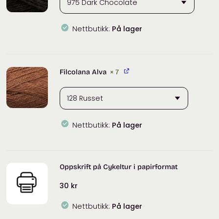
Nettbutikk:
På lager
Filcolana
Pernilla
antall
Filcolana Alva
× 7
Nettbutikk:
På lager
Filcolana
Alva
antall
Oppskrift på Cykeltur i papirformat
30
kr
Nettbutikk:
På lager