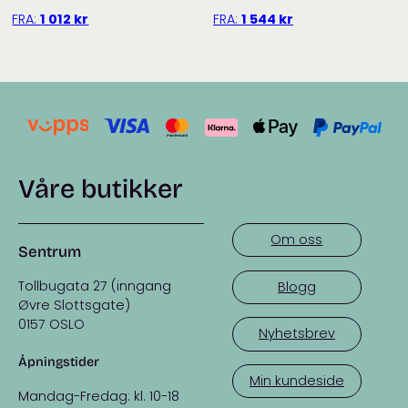
FRA:
1 012
kr
FRA:
1 544
kr
Våre butikker
Om oss
Sentrum
Tollbugata 27 (inngang
Blogg
Øvre Slottsgate)
0157 OSLO
Nyhetsbrev
Åpningstider
Min kundeside
Mandag-Fredag: kl. 10-18