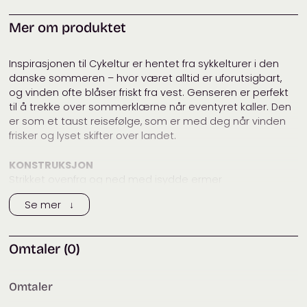
Vaskeanvisning:
Mer om produktet
Passer til:
Herre
Merke:
Filcolana
Inspirasjonen til Cykeltur er hentet fra sykkelturer i den
danske sommeren – hvor været alltid er uforutsigbart,
Tags:
filcolana
,
filcolana alva
,
og vinden ofte blåser friskt fra vest. Genseren er perfekt
filcolana blue
,
filcolana pernilla
,
til å trekke over sommerklærne når eventyret kaller. Den
genser
,
herregenser
,
herrestrikk
,
er som et taust reisefølge, som er med deg når vinden
strikk til herre
frisker og lyset skifter over landet.
Kategorier:
Filcolana
,
Garnpakker
,
Gensere
,
Herre
,
Vår 2026: Blue
KONSTRUKSJON
Strikket ovenfra og ned med isydde ermer
Se mer ↓
BRUKTE TEKNIKKER
Strukturdetalj i henhold til diagrammet
Omtaler (0)
STØRRELSER OG MÅL
S (M) L (XL) 2XL
Passer til overvidde 92 (102) 112 (122) 132 cm
Omtaler
Overvidde: 109 (118) 128 (137) 147 cm