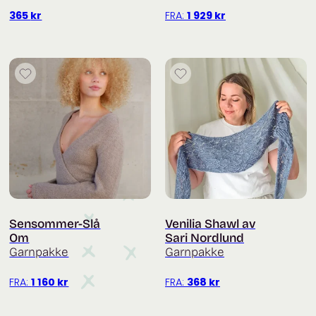
365
kr
FRA:
1 929
kr
Sensommer-Slå
Venilia Shawl av
Om
Sari Nordlund
Garnpakke
Garnpakke
FRA:
1 160
kr
FRA:
368
kr