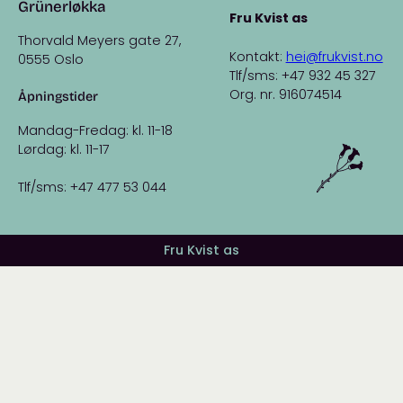
Grünerløkka
Fru Kvist as
Thorvald Meyers gate 27,
Kontakt:
hei@frukvist.no
0555 Oslo
Tlf/sms: +47 932 45 327
Org. nr. 916074514
Åpningstider
Mandag-Fredag: kl. 11-18
Lørdag: kl. 11-17
Tlf/sms: +47 477 53 044
Fru Kvist as