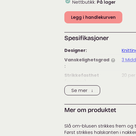
Nettbutikk:
På lager
Legg i handlekurven
Spesifikasjoner
Designer:
Knittin
Vanskelighetsgrad
3 Midd
?
:
Strikkefasthet
20
per
(masker)
:
?
Se mer ↓
Strikkefasthet
29
per
(pinner)
:
?
Anbefalt
3,5 – 
Mer om produktet
pinnestørrelse:
Vaskeanvisning:
Slå om-blusen strikkes frem og t
Merke:
Knittin
Først strikkes halskanten i nakk