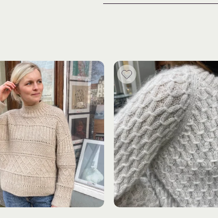
Materialer:
Merino: 200 (200) 200
Soft Silk Mohair: 100 (
1 tråd Knitting for Olive Merino (
1 tråd Knitting for Olive Soft Silk
Modellen på billedet er strikket i
Du kan også finne flere fine gar
Trenger du hjelp med oppskrift
for strikkehjelp og inspirasjon
Du finner flere garnpakker fra Kni