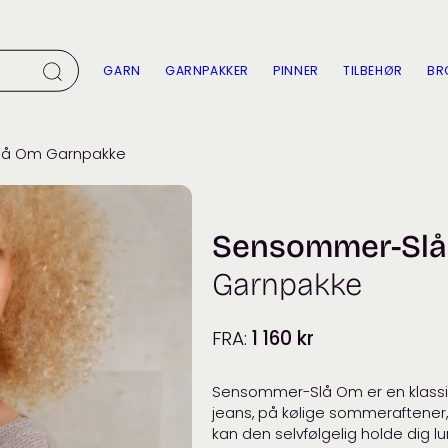
GARN
GARNPAKKER
PINNER
TILBEHØR
BR
lå Om Garnpakke
Sensommer-Sl
Garnpakke
FRA:
1 160
kr
Sensommer-Slå Om er en klassisk 
jeans, på kølige sommeraftener,
kan den selvfølgelig holde dig 