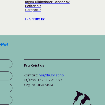
Ingen Dikkedarer Genser av
PetiteKnit
Garnpakke
FRA:
1 105
kr
Fru Kvist as
Kontakt:
hei@frukvist.no
Tlf/sms: +47 932 45 327
Org. nr. 916074514