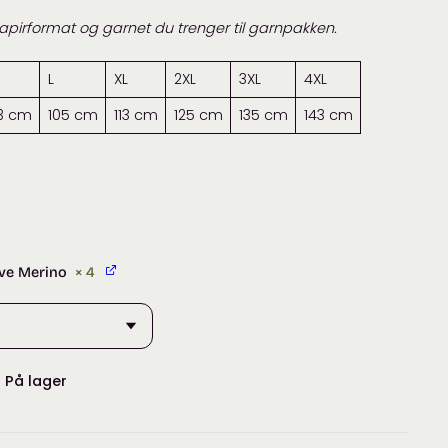
papirformat og garnet du trenger til garnpakken.
L
XL
2XL
3XL
4XL
3 cm
105 cm
113 cm
125 cm
135 cm
143 cm
ive Merino
× 4
:
På lager