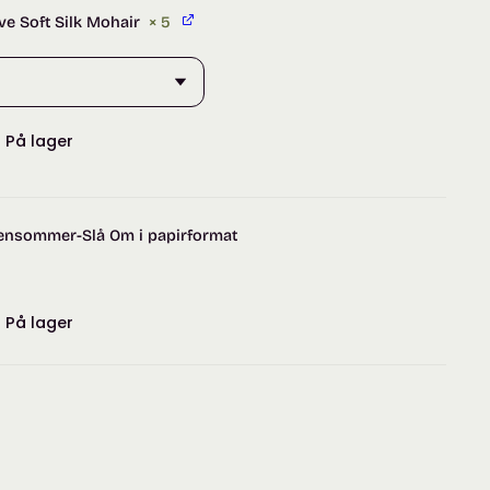
ive Soft Silk Mohair
× 5
:
På lager
Sensommer-Slå Om i papirformat
:
På lager