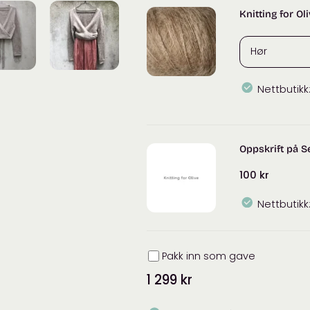
Olive
Knitting for Ol
Merino
antall
Nettbutikk
Knitting
for
Olive
Oppskrift på 
Soft
Silk
100
kr
Mohair
antall
Nettbutikk
Innpakning
Pakk inn som gave
1 299
kr