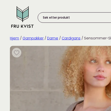
Skip
to
content
Søk
etter
produkt:
Hjem
/
Garnpakker
/
Dame
/
Cardigans
/ Sensommer-S