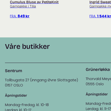
Cumulus Bluse av PetiteKnit
Ingrid Sweat
Garnpakke i Tilia
Garnpakke m
FRA:
849
kr
FRA:
1 544
k
Våre butikker
Grünerløkka
Sentrum
Thorvald Meye
Tollbugata 27 (inngang Øvre Slottsgate)
0555 Oslo
0157 OSLO
Åpningstider
Åpningstider
Mandag-Fredag:
Mandag-Fredag: kl. 10-18
Lørdag: kl. 11-17
Lørdag: kl. 10-17