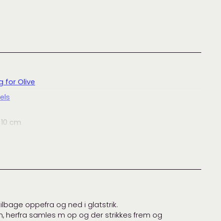
g for Olive
els
 10 cm
 10 cm
4,5
mm
ilbage oppefra og ned i glatstrik.
g for Olive
en, herfra samles m op og der strikkes frem og