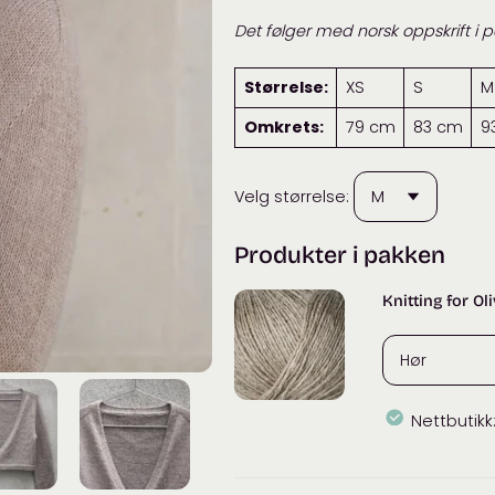
Det følger med norsk oppskrift i 
Størrelse:
XS
S
M
Omkrets:
79 cm
83 cm
9
Velg størrelse:
Produkter i pakken
Knitting for Ol
Nettbutikk
Knitting
for