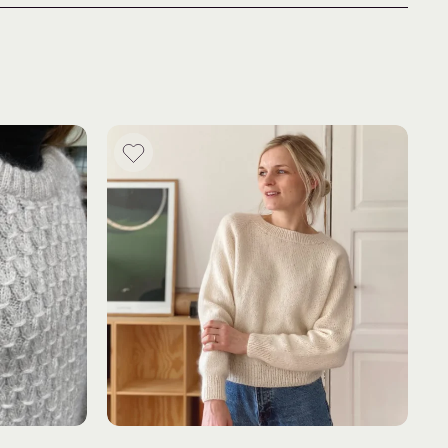
 (250) 250 (300) 300 (350) g
100) 125 (125) 125 (150) 175 (175) g
250 m / 50 g) og
 Mohair (225 m / 25 g)
 Merino – Hør og Soft Silk Mohair – Hør
npakker til dame
her
en? Titt innom facebookgruppa
Fru Kvist – strikkegruppe
tting for Olive
her
.