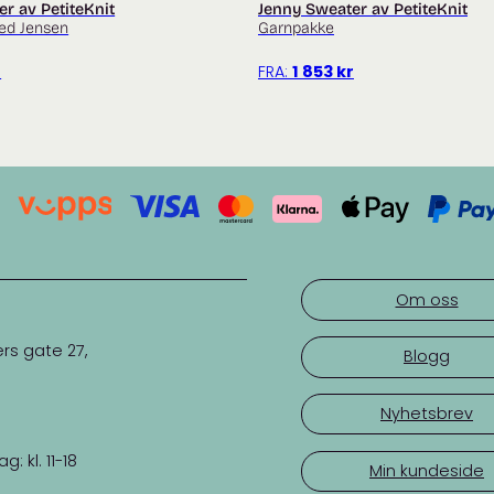
er av PetiteKnit
Jenny Sweater av PetiteKnit
ed Jensen
Garnpakke
r
FRA:
1 853
kr
Om oss
rs gate 27,
Blogg
Nyhetsbrev
 kl. 11-18
Min kundeside