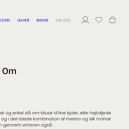
ODERI
GAVER
BØKER
OM OSS
å Om
og enkel slå om-bluse til fine kjoler, eller højtaljede
 og i den bløde kombination af merino og silk mohair
lun gennem vinteren også.