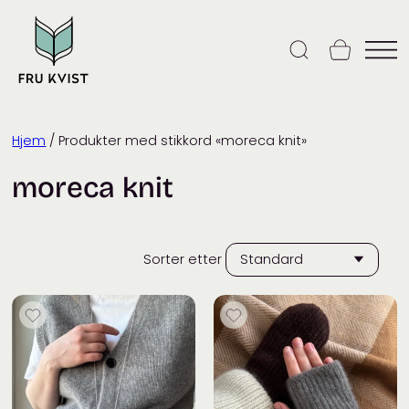
Skip
to
content
Hjem
/ Produkter med stikkord «moreca knit»
moreca knit
Sorter etter