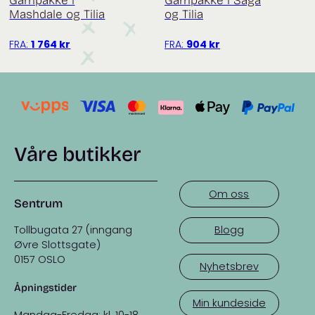
Garnpakke i
Garnpakke i Saga
Mashdale og Tilia
og Tilia
FRA:
1 764
kr
FRA:
904
kr
Våre butikker
Om oss
Sentrum
Tollbugata 27 (inngang
Blogg
Øvre Slottsgate)
0157 OSLO
Nyhetsbrev
Åpningstider
Min kundeside
Mandag-Fredag: kl. 10-18