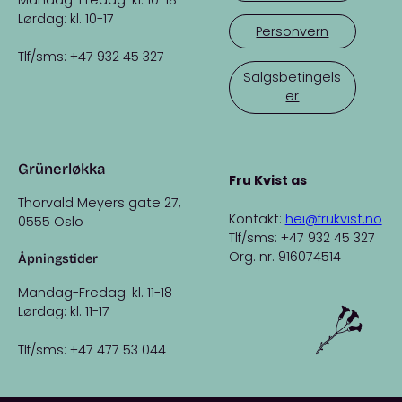
Lørdag: kl. 10-17
Personvern
Tlf/sms: +47 932 45 327
Salgsbetingels
er
Grünerløkka
Fru Kvist as
Thorvald Meyers gate 27,
Kontakt:
hei@frukvist.no
0555 Oslo
Tlf/sms: +47 932 45 327
Org. nr. 916074514
Åpningstider
Mandag-Fredag: kl. 11-18
Lørdag: kl. 11-17
Tlf/sms: +47 477 53 044