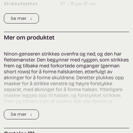
Strikkefasthet
27 – 19
per 10 cm
(masker)
:
?
Se mer ↓
Strikkefasthet
35 – 26
per 10 cm
(pinner)
:
?
Anbefalt
3 – 4,5
mm
Mer om produktet
pinnestørrelse:
Vaskeanvisning:
Ninon-genseren strikkes ovenfra og ned, og den har
Passer til:
Dame
flettemønster. Den begynner med ryggen, som strikkes
frem og tilbake med forkortede omganger (german
Merke:
Moreca Knit
short rows) for å forme halskanten, etterfulgt av
Tags:
filcolana
,
filcolana peruvian
,
økninger for å forme skuldrene. Deretter plukkes opp
genser
,
moreca knit
,
Strikket
masker for å strikke venstre og høyre forstykke
separat, med økninger for å forme halsen. Ytterligere
genser
,
strukturstrikk
masker legges opp til halsen, og forstykket strikkes
Kategorier:
Dame
,
Garnpakker
,
Gensere
,
frem og tilbake som et stykke. Når alle delene er
Moreca Knit
ferdige, legges opp masker for underarmen, og delene
settes sammen for å strikke rundt herfra. Genseren har
Se mer ↓
en 2×2 vrangbord som brettes og festes. Til slutt
plukkes opp masker langs ermehullene for å strikke
ermene rundt.