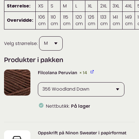
Størrelse:
XS
S
M
L
XL
2XL
3XL
4XL
106
110
115
120
126
133
141
149
Overvidde:
cm
cm
cm
cm
cm
cm
cm
cm
Velg strørrelse:
Produkter i pakken
Filcolana Peruvian
× 14
Nettbutikk:
På lager
Filcolana
Peruvian
antall
Oppskrift på Ninon Sweater i papirformat