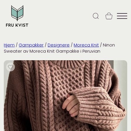
Skip
to
content
Hjem
/
Garnpakker
/
Designere
/
Moreca Knit
/ Ninon
Sweater av Moreca Knit Garnpakke i Peruvian