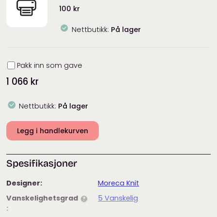
100
kr
Nettbutikk:
På lager
Innpakning
Pakk inn som gave
1 066
kr
Nettbutikk:
På lager
Legg i handlekurven
Spesifikasjoner
Designer:
Moreca Knit
Vanskelighetsgrad
5 Vanskelig
?
: